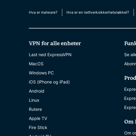
Hva er malware?
Hva er en nettverksikkerhetsnøkkel?
VPN for alle enheter
Funk
Last ned ExpressVPN
Se all
MacOS
Abonn
Windows PC
Prod
iOS (iPhone og iPad)
Expre
Android
Expre
Linux
Expre
Rutere
Apple TV
Om 
Fire Stick
Om o