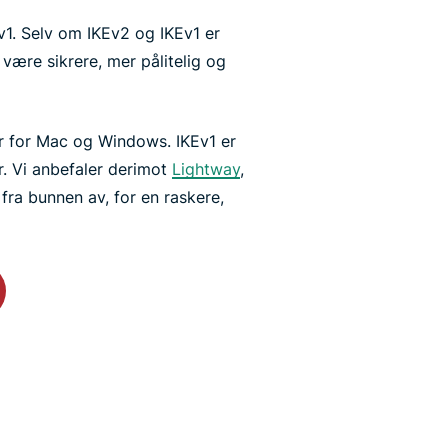
v1. Selv om IKEv2 og IKEv1 er
 være sikrere, mer pålitelig og
r for Mac og Windows. IKEv1 er
r. Vi anbefaler derimot
Lightway
,
ra bunnen av, for en raskere,