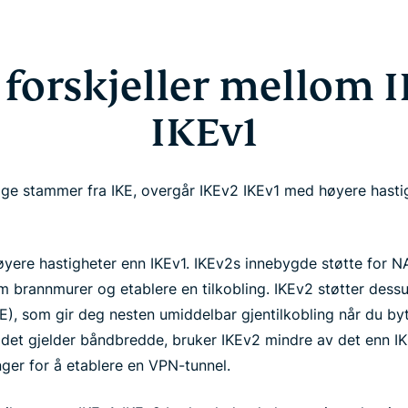
 forskjeller mellom 
IKEv1
e stammer fra IKE, overgår IKEv2 IKEv1 med høyere hastig
 høyere hastigheter enn IKEv1. IKEv2s innebygde støtte for
 brannmurer og etablere en tilkobling. IKEv2 støtter dessu
, som gir deg nesten umiddelbar gjentilkobling når du by
 det gjelder båndbredde, bruker IKEv2 mindre av det enn IK
nger for å etablere en VPN-tunnel.