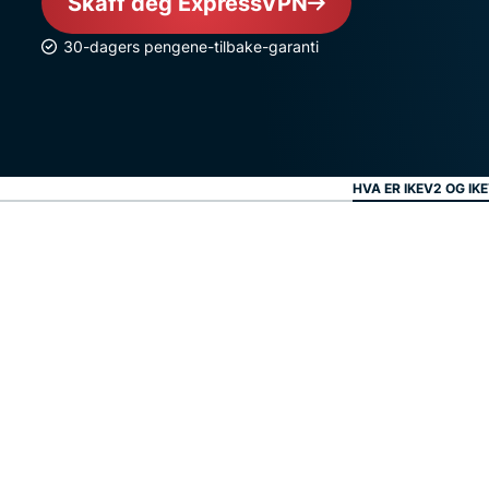
Skaff deg ExpressVPN
30-dagers pengene-tilbake-garanti
HVA ER IKEV2 OG IK