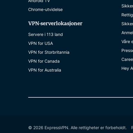
Android TV
Sikke
Chrome-utvidelse
Retti
VPN-serverlokasjoner
Sikke
Anmel
Servere i 113 land
Våre 
VPN for USA
Press
VPN for Storbritannia
Caree
VPN for Canada
Hey A
VPN for Australia
© 2026 ExpressVPN. Alle rettigheter er forbeholdt.