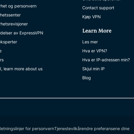
rhet og personvern
Contact support
ghetssenter
Kjøp VPN
rhetsrevisjoner
Learn More
delser av ExpressVPN
eksperter
Les mer
e
Hva er VPN?
rs
Hva er IP-adressen min?
I, learn more about us
Skjul min IP
Blog
Retningslinjer for personvern
Tjenestevilkår
endre preferansene dine