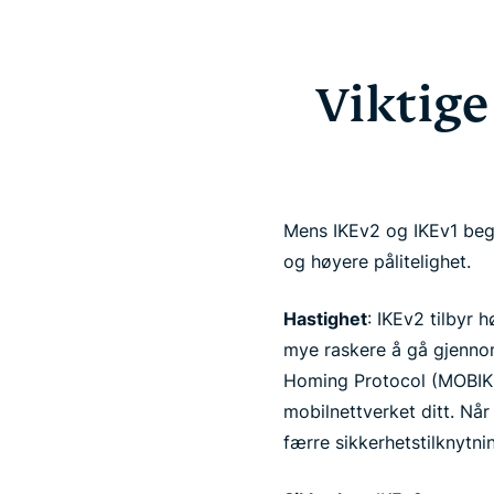
Viktige
Mens IKEv2 og IKEv1 begg
og høyere pålitelighet.
Hastighet
: IKEv2 tilbyr
mye raskere å gå gjennom
Homing Protocol (MOBIKE)
mobilnettverket ditt. Når
færre sikkerhetstilknytni