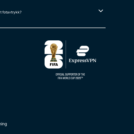
lt fotavtrykk?
ning