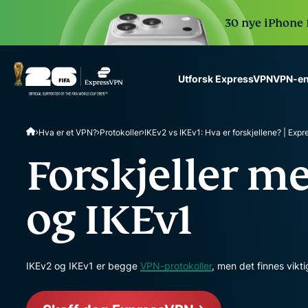
30 nye iPhone 1
VPN-en
Utforsk ExpressVPN
ExpressVPN for Teams
Hva er et VPN?
Protokoller
IKEv2 vs IKEv1: Hva er forskjellene? | Exp
VPN protection for grow
to deploy, simple to man
Forskjeller m
scale.
og IKEv1
IKEv2 og IKEv1 er begge
VPN-protokoller
, men det finnes vikti