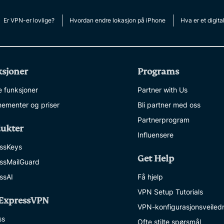
Er VPN-er lovlige?
Hvordan endre lokasjon på iPhone
Hva er et digita
sjoner
Programs
e funksjoner
Partner with Us
ementer og priser
Bli partner med oss
Partnerprogram
ukter
Influensere
ssKeys
Get Help
ssMailGuard
ssAI
Få hjelp
VPN Setup Tutorials
ExpressVPN
VPN-konfigurasjonsveiled
ss
Ofte stilte spørsmål