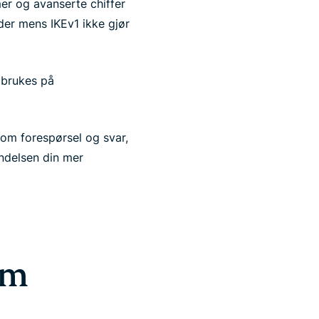
mer og avanserte chiffer
er mens IKEv1 ikke gjør
 brukes på
som forespørsel og svar,
ndelsen din mer
Om