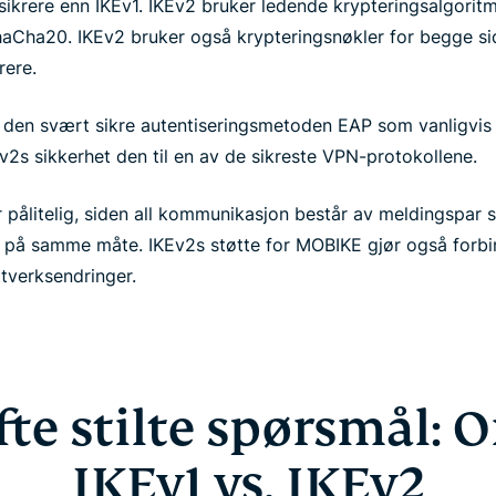
sikrere enn IKEv1. IKEv2 bruker ledende krypteringsalgorit
aCha20. IKEv2 bruker også krypteringsnøkler for begge sid
rere.
den svært sikre autentiseringsmetoden EAP som vanligvis
Ev2s sikkerhet den til en av de sikreste VPN-protokollene.
r pålitelig, siden all kommunikasjon består av meldingspar 
 på samme måte. IKEv2s støtte for MOBIKE gjør også forbi
tverksendringer.
fte stilte spørsmål: 
IKEv1 vs. IKEv2