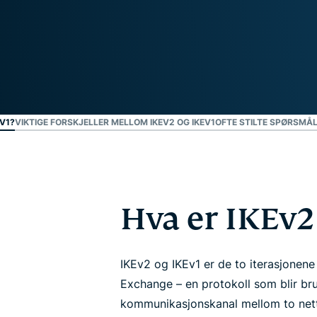
personvern.
Identity
Defender
Kraftig pakke med
verktøy for ID-
beskyttelse,
overvåking og
fjerning av
EV1?
VIKTIGE FORSKJELLER MELLOM IKEV2 OG IKEV1
OFTE STILTE SPØRSMÅL:
personopplysninger.
Hva er IKEv2
IKEv2 og IKEv1 er de to iterasjonene 
Exchange – en protokoll som blir bru
kommunikasjonskanal mellom to nett