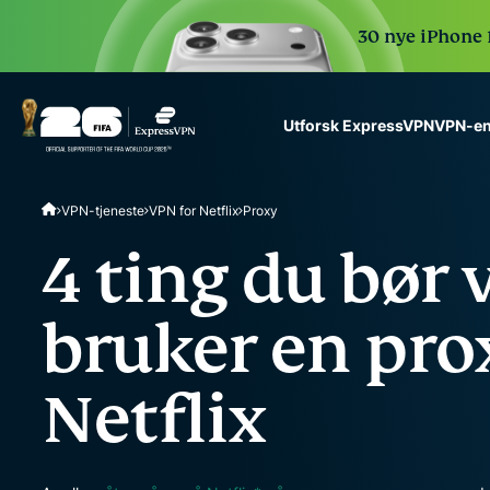
30 nye iPhone 1
VPN-en
Utforsk ExpressVPN
ExpressVPN for Teams
VPN-tjeneste
VPN for Netflix
Proxy
VPN protection for grow
to deploy, simple to man
4 ting du bør v
scale.
bruker en pro
Netflix