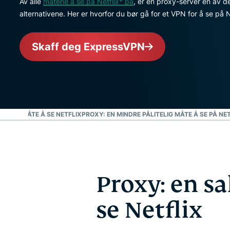
Av alle
måtene å se på Netflix* på
, er en proxy-server en av d
alternativene. Her er hvorfor du bør gå for et VPN for å se på Ne
Skaff deg ExpressVPN
SIKKER MÅTE Å SE NETFLIX
PROXY: EN MINDRE PÅLITELIG MÅTE Å SE PÅ NE
Proxy: en s
se Netflix