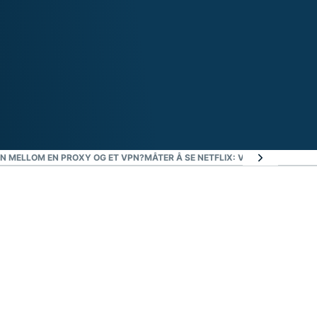
EN MELLOM EN PROXY OG ET VPN?
MÅTER Å SE NETFLIX: VPN VS. PROXY V