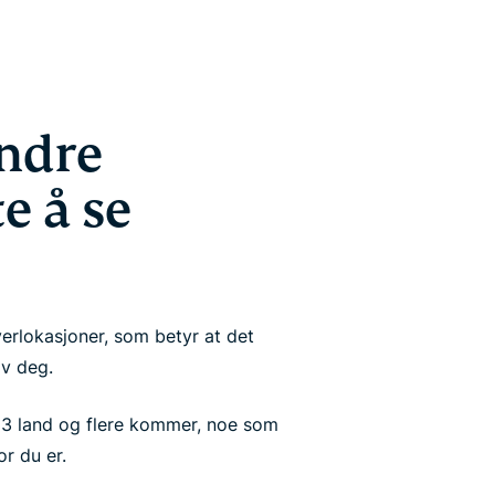
ndre
e å se
verlokasjoner, som betyr at det
av deg.
13 land og flere kommer, noe som
or du er.