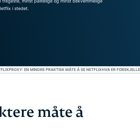
e tregeste, minst pålitelige og minst bekvemmelige
personvern.
tflix i stedet.
Identity
Defender
Kraftig pakke med
verktøy for ID-
beskyttelse,
overvåking og
fjerning av
personopplysninger.
TFLIX
PROXY: EN MINDRE PRAKTISK MÅTE Å SE NETFLIX
HVA ER FORSKJELL
aktere måte å