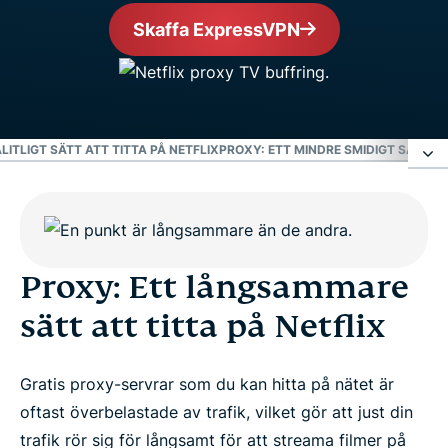
Skaffa ExpressVPN
LITLIGT SÄTT ATT TITTA PÅ NETFLIX
PROXY: ETT MINDRE SMIDIGT SÄTT AT
Proxy: Ett långsammare sätt att titta på Netflix
Proxy: Ett mindre säkert sätt att titta på Netflix
Proxy: Ett långsammare
sätt att titta på Netflix
Proxy: Ett mindre pålitligt sätt att titta på Netflix
Gratis proxy-servrar som du kan hitta på nätet är
Proxy: Ett mindre smidigt sätt att titta på Netflix
oftast överbelastade av trafik, vilket gör att just din
trafik rör sig för långsamt för att streama filmer på