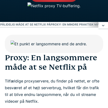
PÅLIDELIG MÅDE AT SE NETFLIX PÅ
PROXY: EN MINDRE PRAKTISK MÅDE AT 
Proxy: En langsommere måde at se Netflix på
Proxy: En mindre sikker måde at se Netflix på
Proxy: En langsommere
måde at se Netflix på
Proxy: En mindre pålidelig måde at se Netflix på
Tilfældige proxyservere, du finder på nettet, er ofte
Proxy: En mindre praktisk måde at se Netflix på
besværet af et højt serverbrug, hvilket får din trafik
til at blive endnu langsommere, når du vil streame
Hvad er forskellen mellem en proxy og en VPN?
videoer på Netflix.