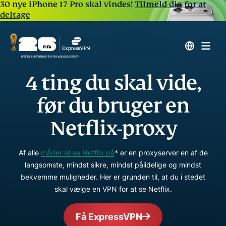
30 nye iPhone 17 Pro skal vindes!
Tilmeld dig for at
deltage
4 ting du skal vide,
før du bruger en
Netflix-proxy
Af alle
måder at se Netflix på
* er en proxyserver en af de
langsomste, mindst sikre, mindst pålidelige og mindst
bekvemme muligheder. Her er grunden til, at du i stedet
skal vælge en VPN for at se Netflix.
Få ExpressVPN