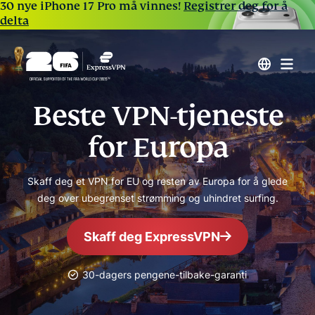
30 nye iPhone 17 Pro må vinnes!
Registrer deg for å
delta
Beste VPN-tjeneste
for Europa
Skaff deg et VPN for EU og resten av Europa for å glede
deg over ubegrenset strømming og uhindret surfing.
Skaff deg ExpressVPN
30-dagers pengene-tilbake-garanti