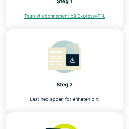
Steg 1
Tegn et abonnement på ExpressVPN.
Servere over hele verden
Skaff deg en europeisk IP-adresse uten risiko
Steg 2
Last ned appen for enheten din.