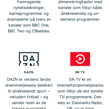
fremragende
allmennkringkaster med
nyhetsdekninger,
kanaler som tilbyr både
barneprogrammer og
direktesendte og on-
dramaserier på tvers av
demand-programmer.
kanaler som BBC One,
BBC Two og CBeebies.
DAZN
DR TV
DAZN er verdens første
DR TV er en
strømmetjeneste dedikert
internettstrømmetjeneste
til direktesendt sport –
som tilbyr de sist sendte
inkludert fotball – og
TV-programmene. Den
sender noen av de
eies av Danmarks Radio,
største europeiske
DR, og er bare