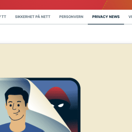
YTT
SIKKERHET PÅ NETT
PERSONVERN
PRIVACY NEWS
V