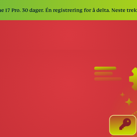
e 17 Pro. 30 dager. Én registrering for å delta. Neste tr