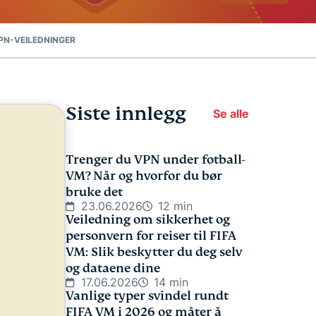
PN-VEILEDNINGER
Siste innlegg
Se alle
Trenger du VPN under fotball-
VM? Når og hvorfor du bør
bruke det
23.06.2026
12 min
Veiledning om sikkerhet og
personvern for reiser til FIFA
VM: Slik beskytter du deg selv
og dataene dine
17.06.2026
14 min
Vanlige typer svindel rundt
FIFA VM i 2026 og måter å