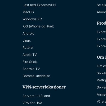
Last ned ExpressVPN
Se all
MacOS
Abonn
Windows PC
Prod
iOS (iPhone og iPad)
Expre
Android
Expre
Linux
Expre
Rutere
Apple TV
Om 
Fire Stick
Om o
Android TV
Sikke
Chrome-utvidelse
Retti
VPN-serverlokasjoner
Sikke
Anmel
Servere i 113 land
Våre 
VPN for USA