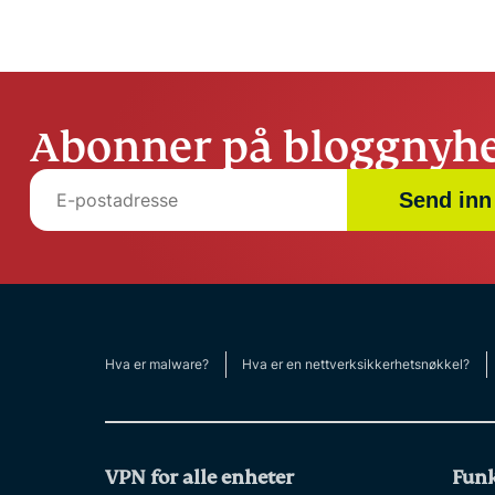
Abonner på bloggnyhe
Send inn
Hva er malware?
Hva er en nettverksikkerhetsnøkkel?
VPN for alle enheter
Funk