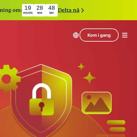
19
28
47
ekning om:
Delta nå
HOURS
MIN
SEC
Kom i gang