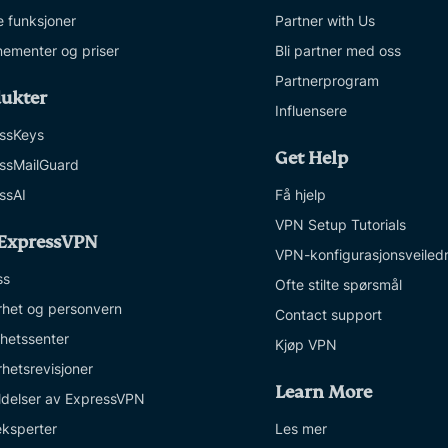
e funksjoner
Partner with Us
ementer og priser
Bli partner med oss
Partnerprogram
ukter
Influensere
ssKeys
Get Help
ssMailGuard
ssAI
Få hjelp
VPN Setup Tutorials
ExpressVPN
VPN-konfigurasjonsveiled
ss
Ofte stilte spørsmål
rhet og personvern
Contact support
ghetssenter
Kjøp VPN
rhetsrevisjoner
Learn More
delser av ExpressVPN
eksperter
Les mer