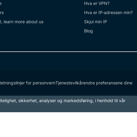
e
Hva er VPN?
rs
Hva er IP-adressen min?
I, learn more about us
Skjul min IP
Blog
Retningslinjer for personvern
Tjenestevilkår
endre preferansene dine