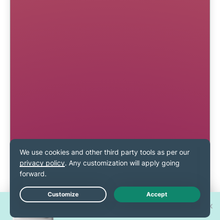
Osvojite jedan od 30 novih
Live Chat
iPhone 17 Pro uređaja!