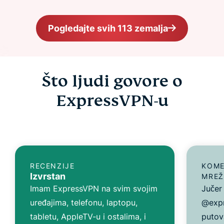
Pogledajte svih 113 zemalja
Što ljudi govore o
ExpressVPN-u
RECENZIJE
KOME
Izvrstan
MREŽ
Imam ExpressVPN na svim svojim
Jučer
uređajima, telefonu, laptopu,
@expr
tabletu, AppleTV-u i ostalima, i
putov