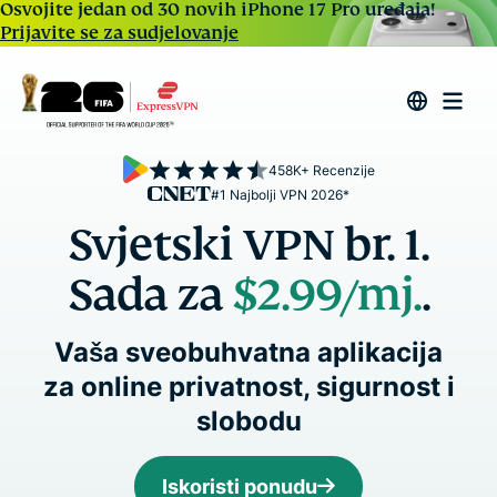
Osvojite jedan od 30 novih iPhone 17 Pro uređaja!
Prijavite se za sudjelovanje
458K+ Recenzije
#1 Najbolji VPN 2026*
Svjetski VPN br. 1.
Sada za
$2.99
/mj.
.
Vaša sveobuhvatna aplikacija
za online privatnost, sigurnost i
slobodu
Iskoristi ponudu