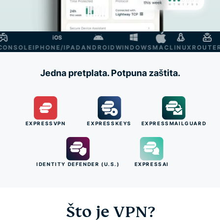
NSOLE
IPHONE/IPAD
ANDROID
WINDOWS
MAC
LINUX
ROUTER
S
Jedna pretplata. Potpuna zaštita.
EXPRESSVPN
EXPRESSKEYS
EXPRESSMAILGUARD
IDENTITY DEFENDER (U.S.)
EXPRESSAI
Što je VPN?