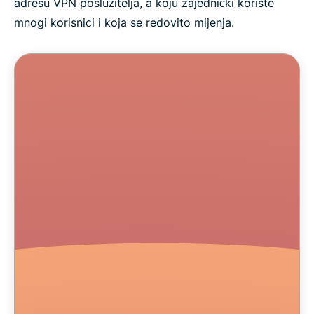
adresu VPN poslužitelja, a koju zajednički koriste
mnogi korisnici i koja se redovito mijenja.