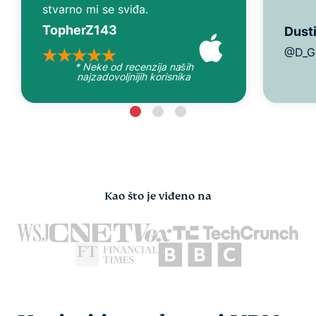
stvarno mi se sviđa.
TopherZ143
Dusti
@D_G
* Neke od recenzija naših
najzadovoljnijih korisnika
Kao što je viđeno na