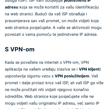
usluga (ISP). ISP vam dodjeljuje
jedinstvenu IP
adresu
koja se može koristiti za vašu identifikaciju
na web stranici. Budući da vaš ISP obrađuje i
preusmjerava sav vaš promet, on može vidjeti koje
web stranice posjećujete. A vaše se aktivnosti mogu
povezati s vama pomoću te jedinstvene IP adrese.
S VPN-om
Kada se povežete na internet s VPN-om, VPN
aplikacija na vašem uređaju (naziva se i
VPN klijent
)
uspostavlja sigurnu vezu s
VPN poslužiteljem
. Vaš
promet i dalje prolazi kroz vaš ISP, ali vaš ISP ga više
ne može pročitati niti vidjeti njegovo konačno
odredište. Web stranice koje posjećujete više ne
mogu vidjeti vašu originalnu IP adresu, već samo IP