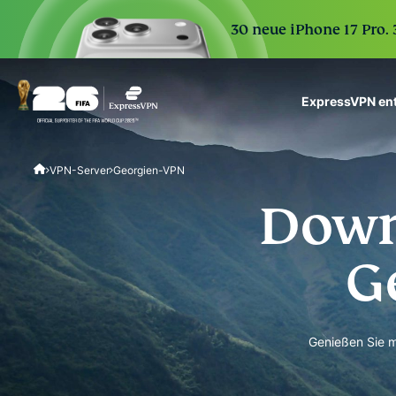
30 neue iPhone 17 Pro.
ExpressVPN en
ExpressVPN for Teams
VPN-Server
Georgien-VPN
VPN protection for grow
to deploy, simple to man
Down
scale.
G
Genießen Sie m