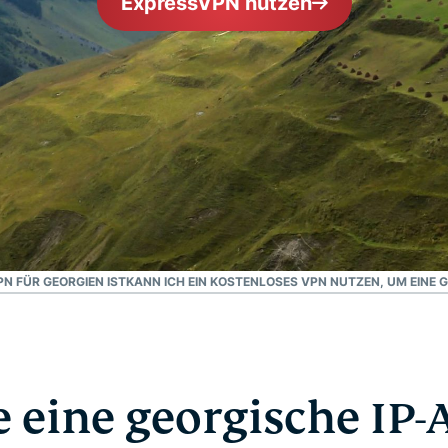
ExpressVPN nutzen
und mehr.
Intelligenz basiert.
Identity
Defender
Leistungsstarke
Suite mit Tools
für ID-Schutz,
Monitorung und
Datenlöscung
N FÜR GEORGIEN IST
KANN ICH EIN KOSTENLOSES VPN NUTZEN, UM EINE 
e eine georgische IP-