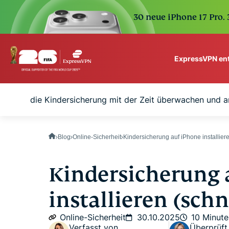
30 neue iPhone 17 Pro.
ExpressVPN en
ExpressVPN for Teams
Wie Sie die Kindersicherung mit der Zeit überwachen und 
VPN protection for grow
to deploy, simple to man
scale.
Blog
Online-Sicherheit
Kindersicherung auf iPhone installiere
Kindersicherung 
installieren (schn
Online-Sicherheit
30.10.2025
10 Minute
Verfasst von
Überprüft