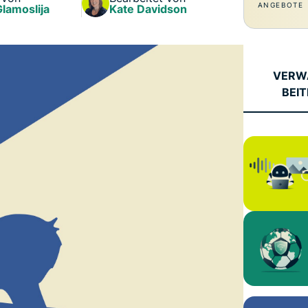
und mehr.
Intelligenz basiert.
ANGEBOTE
Glamoslija
Kate Davidson
Identity
Defender
Leistungsstarke
Suite mit Tools
VERW
für ID-Schutz,
BEI
Monitorung und
Datenlöscung