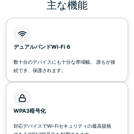
主な機能
主な機能
断然速い
技術スペック詳細
デュアルバンドWi-Fi 6
持ち運びに最適なAircove Go
数十台のデバイスにも十分な帯域幅。 誰もが接
続でき、保護されます。
AircoveとAircove Goの設定ガイド
ギャラリー
WPA3暗号化
Aircoveユーザーの声
対応デバイスでWi-Fiセキュリティの最高規格
デジタル保護を、再定義