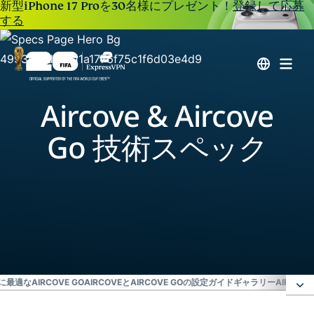
新型iPhone 17 Proを30名様にプレゼント！
登録して応募
する
Aircove & Aircove
Go 技術スペック
最適なAIRCOVE GO
AIRCOVEとAIRCOVE GOの設定ガイド
ギャラリー
AIRCO