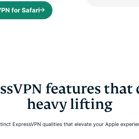
PN for Safari
ssVPN features that 
heavy lifting
stinct ExpressVPN qualities that elevate your Apple experie