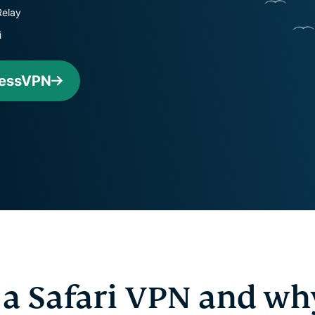
Identity
Relay
Defender
i
Hatékony
eszközkészlet
személyazonosság-
ressVPN
védelemhez,
megfigyeléshez és
adateltávolításhoz.
 a Safari VPN and wh