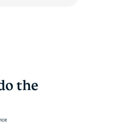
do the
nce