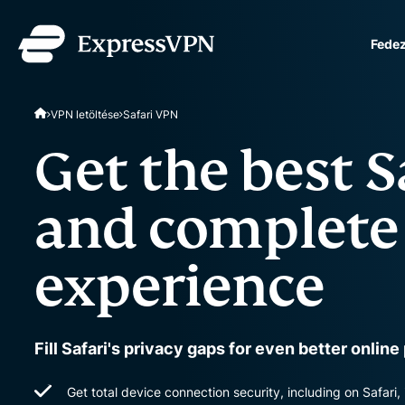
Fedez
ExpressVPN for Teams
VPN letöltése
Safari VPN
VPN protection for grow
to deploy, simple to man
Get the best 
scale.
and complete
experience
Fill Safari's privacy gaps for even better onlin
Get total device connection security, including on Safari,