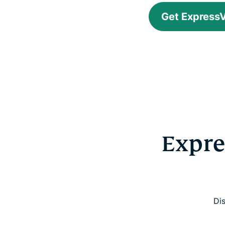
Get ExpressV
Expre
Di