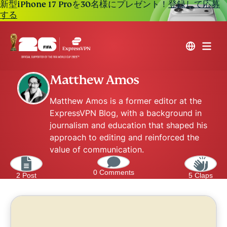
新型iPhone 17 Proを30名様にプレゼント！
登録して応募
する
Matthew Amos
Matthew Amos is a former editor at the
ExpressVPN Blog, with a background in
journalism and education that shaped his
approach to editing and reinforced the
value of communication.
0 Comments
2 Post
5 Claps