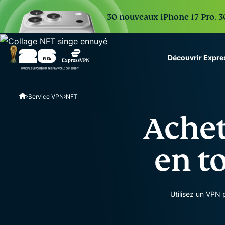
30 nouveaux iPhone 17 Pro. 30
Découvrir Expr
ExpressVPN for Teams
Service VPN
NFT
VPN protection for grow
to deploy, simple to man
Achet
scale.
en t
Utilisez un VPN 