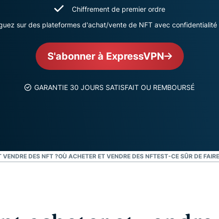
l’informatique
mots de passe,
Chiffrement de premier ordre
confidentielle
authentification
guez sur des plateformes d'achat/vente de NFT avec confidentialité 
pour exploiter
à plusieurs
la puissance
facteurs, et
de calcul au
bien plus.
S'abonner à ExpressVPN
service du
respect de la
vie privée.
GARANTIE 30 JOURS SATISFAIT OU REMBOURSÉ
Identity
Defender
Suite
performante
d’outils de
protection de
 VENDRE DES NFT ?
OÙ ACHETER ET VENDRE DES NFT
l’identité, de
EST-CE SÛR DE FAIR
surveillance
et de
suppression
des données.