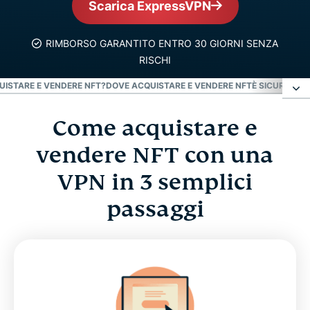
Scarica ExpressVPN
RIMBORSO GARANTITO ENTRO 30 GIORNI SENZA
RISCHI
ISTARE E VENDERE NFT?
DOVE ACQUISTARE E VENDERE NFT
È SICURO SC
Come acquistare e
Come acquistare e vendere NFT con una VPN in
3 semplici passaggi
vendere NFT con una
VPN in 3 semplici
Perché acquistare NFT?
passaggi
Come acquistare e vendere NFT?
Dove acquistare e vendere NFT