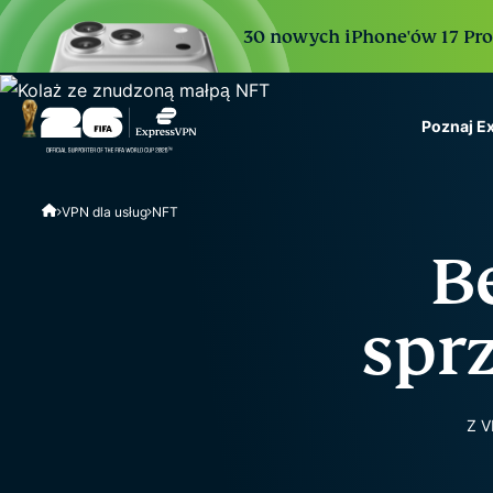
30 nowych iPhone'ów 17 Pro. 
Poznaj E
ExpressVPN for Teams
VPN dla usług
NFT
VPN protection for grow
to deploy, simple to man
B
scale.
spr
Z V