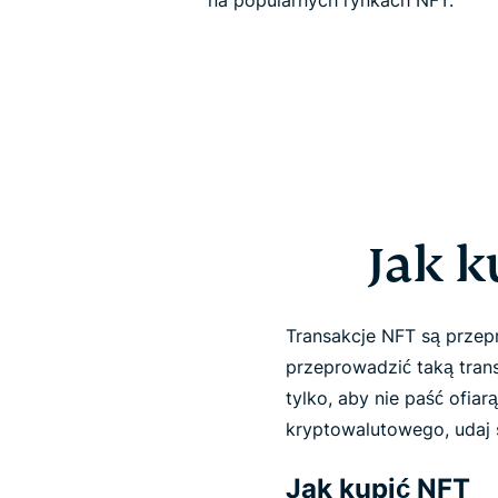
na popularnych rynkach NFT.
Jak k
Transakcje NFT są przep
przeprowadzić taką trans
tylko, aby nie paść ofiar
kryptowalutowego, udaj 
Jak kupić NFT