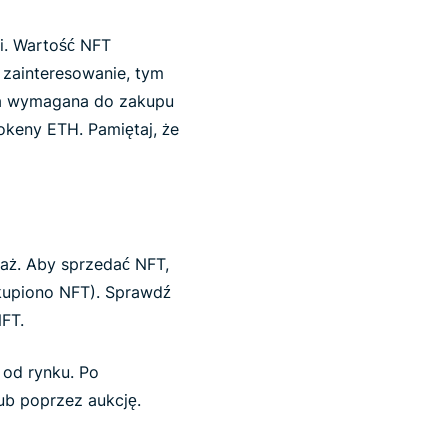
i. Wartość NFT
 zainteresowanie, tym
ta wymagana do zakupu
okeny ETH. Pamiętaj, że
daż. Aby sprzedać NFT,
akupiono NFT). Sprawdź
NFT.
 od rynku. Po
lub poprzez aukcję.