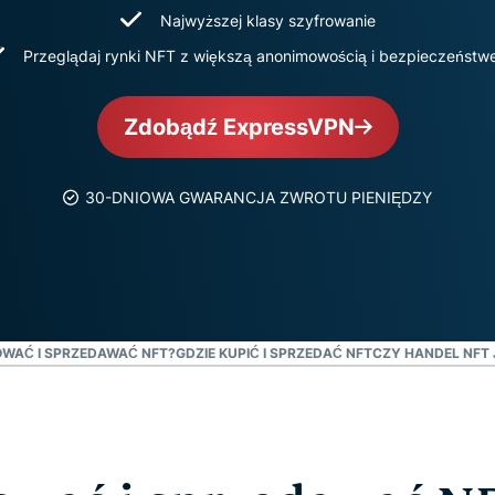
oparta na
hasłami,
Najwyższej klasy szyfrowanie
poufnym
uwierzytelnianie
Przeglądaj rynki NFT z większą anonimowością i bezpieczeńst
przetwarzaniu
wieloskładnikowe
danych,
i nie tylko.
zapewniająca
Zdobądź ExpressVPN
inteligencję
opartą na
prywatności.
30-DNIOWA GWARANCJA ZWROTU PIENIĘDZY
Identity
Defender
Potężny
zestaw
narzędzi do
ochrony
OWAĆ I SPRZEDAWAĆ NFT?
tożsamości,
GDZIE KUPIĆ I SPRZEDAĆ NFT
CZY HANDEL NFT 
monitorowania
i usuwania
danych