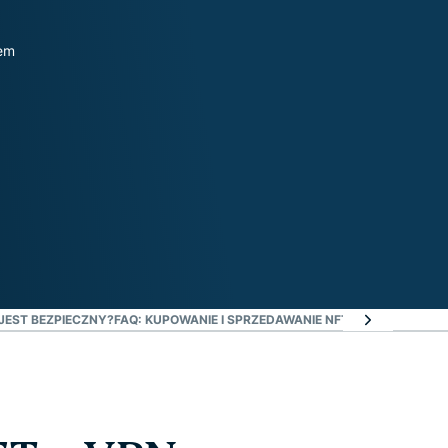
wem
JEST BEZPIECZNY?
FAQ: KUPOWANIE I SPRZEDAWANIE NFT
BEZPIECZNIE K