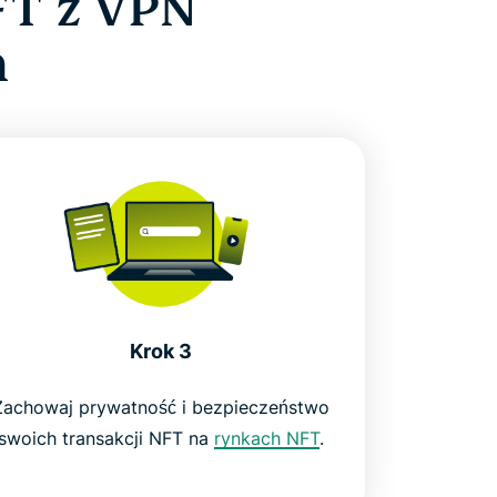
FT z VPN
h
Krok 3
Zachowaj prywatność i bezpieczeństwo
swoich transakcji NFT na
rynkach NFT
.