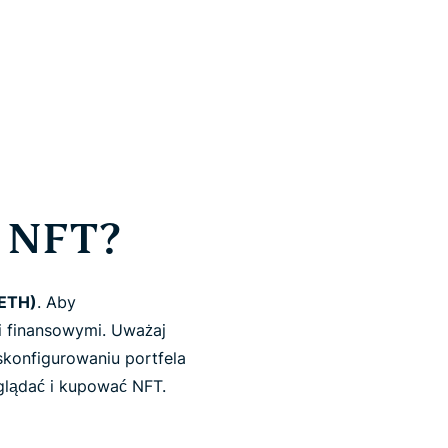
ć NFT?
(ETH)
. Aby
mi finansowymi. Uważaj
skonfigurowaniu portfela
glądać i kupować NFT.