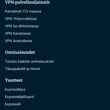
VPN-palvelinsijainnit
Palvelimet 113 maassa
VPN Yhdysvalloissa
VPN Iso-Britanniassa
VPN Kanadassa
VPN Australiassa
Ominaisuudet
Tutustu kaikkiin ominaisuuksiin
Tilauspaketit ja hinnat
Tuotteet
ExpressKeys
ExpressMailGuard
ExpressAI