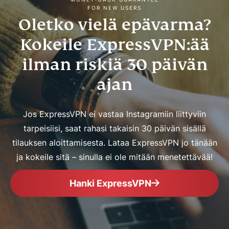
FOR NEW USERS
Oletko vielä epävarma?
Kokeile ExpressVPN:ää
ilman riskiä 30 päivän
ajan
Jos ExpressVPN ei vastaa Instagramiin liittyviin
tarpeisiisi, saat rahasi takaisin 30 päivän sisällä
tilauksen aloittamisesta. Lataa ExpressVPN jo tänään
ja kokeile sitä – sinulla ei ole mitään menetettävää!
Hanki ExpressVPN