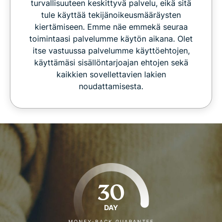
turvallisuuteen keskittyvä palvelu, eikä sitä
tule käyttää tekijänoikeusmääräysten
kiertämiseen. Emme näe emmekä seuraa
toimintaasi palvelumme käytön aikana. Olet
itse vastuussa palvelumme käyttöehtojen,
käyttämäsi sisällöntarjoajan ehtojen sekä
kaikkien sovellettavien lakien
noudattamisesta.
30
DAY
MONEY-BACK GUARANTEE