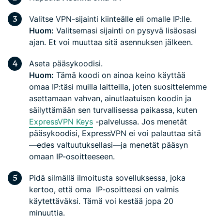
Valitse VPN-sijainti kiinteälle eli omalle IP:lle.
Huom:
Valitsemasi sijainti on pysyvä lisäosasi
ajan. Et voi muuttaa sitä asennuksen jälkeen.
Aseta pääsykoodisi.
Huom:
Tämä koodi on ainoa keino käyttää
omaa IP:täsi muilla laitteilla, joten suosittelemme
asettamaan vahvan, ainutlaatuisen koodin ja
säilyttämään sen turvallisessa paikassa, kuten
ExpressVPN Keys
-palvelussa. Jos menetät
pääsykoodisi, ExpressVPN ei voi palauttaa sitä
—edes valtuutuksellasi—ja menetät pääsyn
omaan IP-osoitteeseen.
Pidä silmällä ilmoitusta sovelluksessa, joka
kertoo, että oma IP-osoitteesi on valmis
käytettäväksi.
Tämä voi kestää jopa 20
minuuttia.