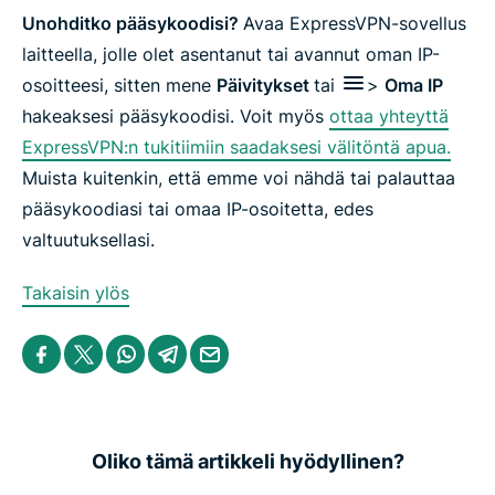
Unohditko pääsykoodisi?
Avaa ExpressVPN-sovellus
laitteella, jolle olet asentanut tai avannut oman IP-
osoitteesi, sitten mene
Päivitykset
tai
>
Oma IP
hakeaksesi pääsykoodisi.
Voit myös
ottaa yhteyttä
ExpressVPN:n tukitiimiin saadaksesi välitöntä apua.
Muista kuitenkin, että emme voi nähdä tai palauttaa
pääsykoodiasi tai omaa IP-osoitetta, edes
valtuutuksellasi.
Takaisin ylös
S
S
S
S
S
h
h
h
h
h
a
a
a
a
a
r
r
r
r
r
e
e
e
e
e
i
i
i
i
b
n
n
n
n
y
Oliko tämä artikkeli hyödyllinen?
F
T
W
T
e
a
w
h
e
m