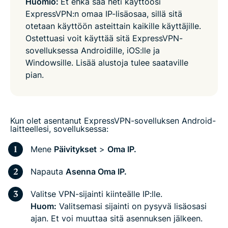
Huomio:
Et ehkä saa heti käyttöösi
ExpressVPN:n omaa IP-lisäosaa, sillä sitä
otetaan käyttöön asteittain kaikille käyttäjille.
Ostettuasi voit käyttää sitä ExpressVPN-
sovelluksessa Androidille, iOS:lle ja
Windowsille. Lisää alustoja tulee saataville
pian.
Kun olet asentanut ExpressVPN-sovelluksen Android-
laitteellesi, sovelluksessa:
Mene
Päivitykset
>
Oma IP.
Napauta
Asenna Oma IP.
Valitse VPN-sijainti kiinteälle IP:lle.
Huom:
Valitsemasi sijainti on pysyvä lisäosasi
ajan. Et voi muuttaa sitä asennuksen jälkeen.