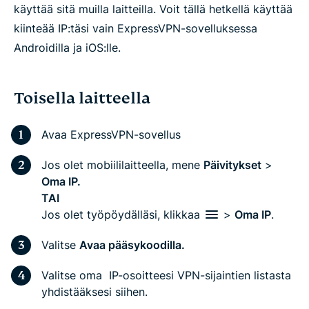
käyttää sitä muilla laitteilla.
Voit tällä hetkellä käyttää
kiinteää IP:täsi vain ExpressVPN-sovelluksessa
Androidilla ja iOS:lle.
Toisella laitteella
Avaa ExpressVPN-sovellus
Jos olet mobiililaitteella, mene
Päivitykset
>
Oma IP.
TAI
Jos olet työpöydälläsi, klikkaa
>
Oma IP
.
Valitse
Avaa pääsykoodilla.
Valitse oma IP-osoitteesi VPN-sijaintien listasta
yhdistääksesi siihen.