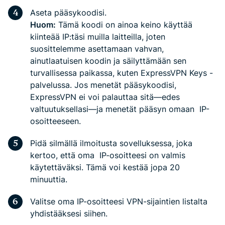
Aseta pääsykoodisi.
Huom:
Tämä koodi on ainoa keino käyttää
kiinteää IP:täsi muilla laitteilla, joten
suosittelemme asettamaan vahvan,
ainutlaatuisen koodin ja säilyttämään sen
turvallisessa paikassa, kuten
ExpressVPN Keys
-
palvelussa. Jos menetät pääsykoodisi,
ExpressVPN ei voi palauttaa sitä—edes
valtuutuksellasi—ja menetät pääsyn omaan IP-
osoitteeseen.
Pidä silmällä ilmoitusta sovelluksessa, joka
kertoo, että oma IP-osoitteesi on valmis
käytettäväksi.
Tämä voi kestää jopa 20
minuuttia.
Valitse oma IP-osoitteesi VPN-sijaintien listalta
yhdistääksesi siihen.