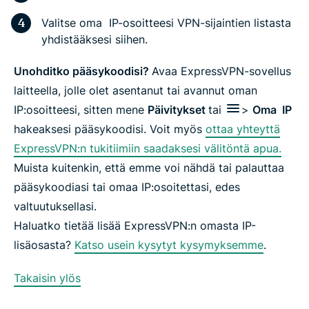
Valitse oma IP-osoitteesi VPN-sijaintien listasta
yhdistääksesi siihen.
Unohditko pääsykoodisi?
Avaa ExpressVPN-sovellus
laitteella, jolle olet asentanut tai avannut oman
IP:osoitteesi, sitten mene
Päivitykset
tai
>
Oma IP
hakeaksesi pääsykoodisi. Voit myös
ottaa yhteyttä
ExpressVPN:n tukitiimiin saadaksesi välitöntä apua.
Muista kuitenkin, että emme voi nähdä tai palauttaa
pääsykoodiasi tai omaa IP:osoitettasi, edes
valtuutuksellasi.
Haluatko tietää lisää ExpressVPN:n omasta IP-
lisäosasta?
Katso usein kysytyt kysymyksemme
.
Takaisin ylös