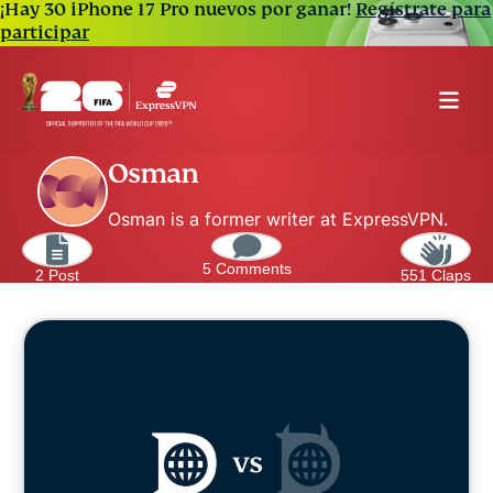
¡Hay 30 iPhone 17 Pro nuevos por ganar!
Regístrate para
participar
Osman
Osman is a former writer at ExpressVPN.
5 Comments
2 Post
551 Claps