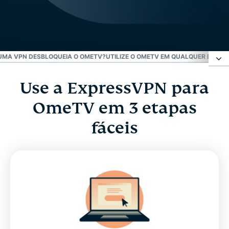
MA VPN DESBLOQUEIA O OMETV?
UTILIZE O OMETV EM QUALQUER DISPOS
Use a ExpressVPN para
Use a ExpressVPN para OmeTV em 3 etapas
fáceis
OmeTV em 3 etapas
fáceis
O que é OmeTV?
Por que o OmeTV é bloqueado?
Como uma VPN desbloqueia o OmeTV?
Utilize o OmeTV em qualquer dispositivo