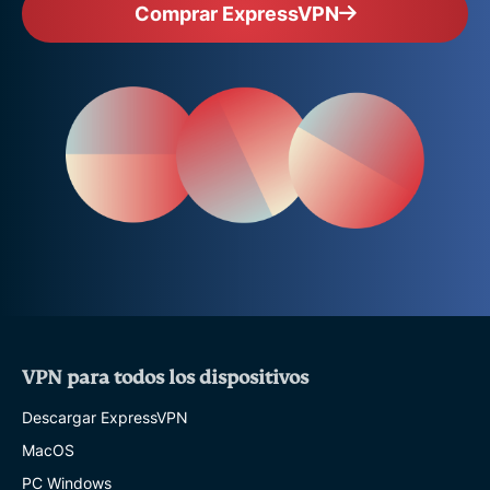
Comprar ExpressVPN
VPN para todos los dispositivos
Descargar ExpressVPN
MacOS
PC Windows