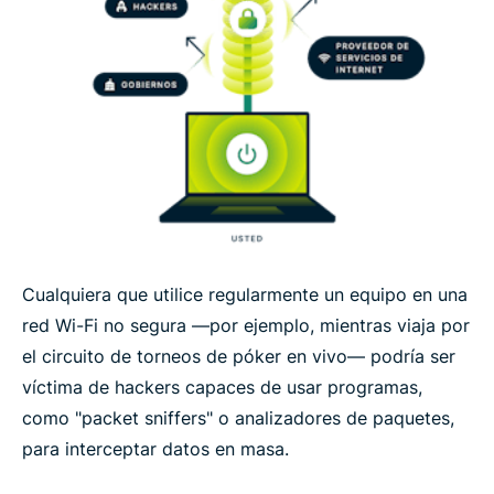
Cualquiera que utilice regularmente un equipo en una
red Wi-Fi no segura —por ejemplo, mientras viaja por
el circuito de torneos de póker en vivo— podría ser
víctima de hackers capaces de usar programas,
como "packet sniffers" o analizadores de paquetes,
para interceptar datos en masa.