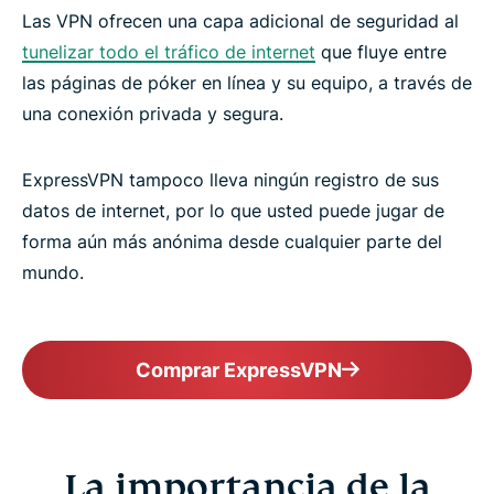
Las VPN ofrecen una capa adicional de seguridad al
tunelizar todo el tráfico de internet
que fluye entre
las páginas de póker en línea y su equipo, a través de
una conexión privada y segura.
ExpressVPN tampoco lleva ningún registro de sus
datos de internet, por lo que usted puede jugar de
forma aún más anónima desde cualquier parte del
mundo.
Comprar ExpressVPN
La importancia de la