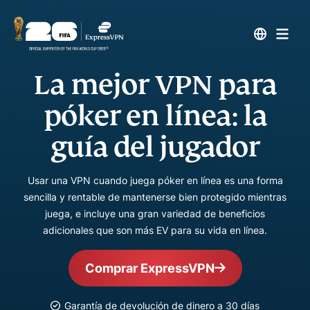
La mejor VPN para
póker en línea: la
guía del jugador
Usar una VPN cuando juega póker en línea es una forma
sencilla y rentable de mantenerse bien protegido mientras
juega, e incluye una gran variedad de beneficios
adicionales que son más EV para su vida en línea.
Comprar ExpressVPN
Garantía de devolución de dinero a 30 días