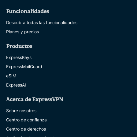
Funcionalidades
Descubra todas las funcionalidades
Planes y precios
Productos
ExpressKeys
ExpressMailGuard
eSIM
ExpressAI
Acerca de ExpressVPN
Sobre nosotros
Centro de confianza
Centro de derechos