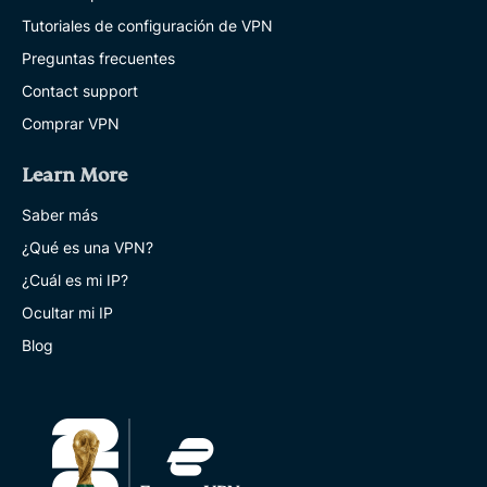
Tutoriales de configuración de VPN
Preguntas frecuentes
Contact support
Comprar VPN
Learn More
Saber más
¿Qué es una VPN?
¿Cuál es mi IP?
Ocultar mi IP
Blog