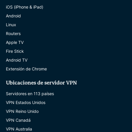
iOS (iPhone & iPad)
Android
Linux
Routers
Apple TV
Fire Stick
Android TV
Extensión de Chrome
Ubicaciones de servidor VPN
Servidores en 113 países
VPN Estados Unidos
VPN Reino Unido
VPN Canadá
VPN Australia