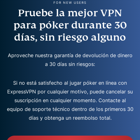
FOR NEW USERS
Pruebe la mejor VPN
para póker durante 30
días, sin riesgo alguno
Aproveche nuestra garantía de devolución de dinero
a 30 días sin riesgos:
Si no está satisfecho al jugar póker en línea con
ExpressVPN por cualquier motivo, puede cancelar su
suscripción en cualquier momento. Contacte al
equipo de soporte técnico dentro de los primeros 30
días y obtenga un reembolso total.