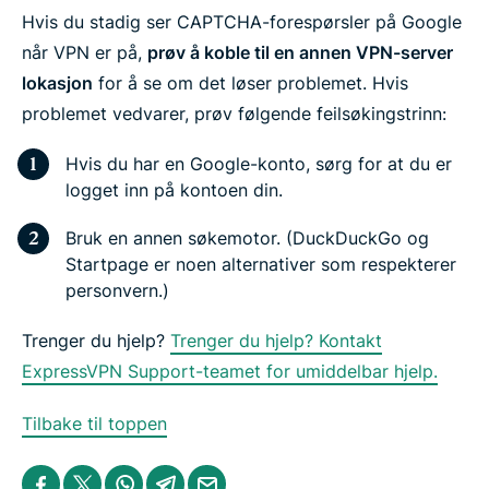
t
e
e
e
e
e
Hvis du stadig ser CAPTCHA-forespørsler på Google
i
i
i
i
b
n
n
n
n
y
når VPN er på,
prøv å koble til en annen VPN-server
F
T
W
T
e
lokasjon
for å se om det løser problemet. Hvis
a
w
h
e
m
c
i
a
l
a
problemet vedvarer, prøv følgende feilsøkingstrinn:
e
t
t
e
i
b
t
s
g
l
o
e
a
r
Hvis du har en Google-konto, sørg for at du er
o
r
p
a
logget inn på kontoen din.
k
p
m
Bruk en annen søkemotor. (DuckDuckGo og
Startpage er noen alternativer som respekterer
personvern.)
Trenger du hjelp?
Trenger du hjelp? Kontakt
ExpressVPN Support-teamet for umiddelbar hjelp.
Tilbake til toppen
S
S
S
S
S