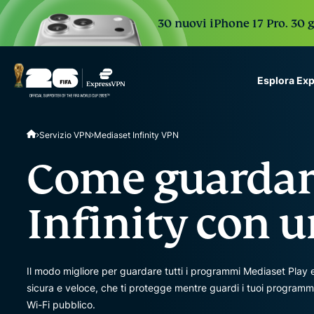
30 nuovi iPhone 17 Pro. 30 g
Esplora Ex
ExpressVPN for Teams
Servizio VPN
Mediaset Infinity VPN
VPN protection for grow
to deploy, simple to man
Come guardar
scale.
Infinity con 
Il modo migliore per guardare tutti i programmi Mediaset Play e
sicura e veloce, che ti protegge mentre guardi i tuoi programmi
Wi-Fi pubblico.