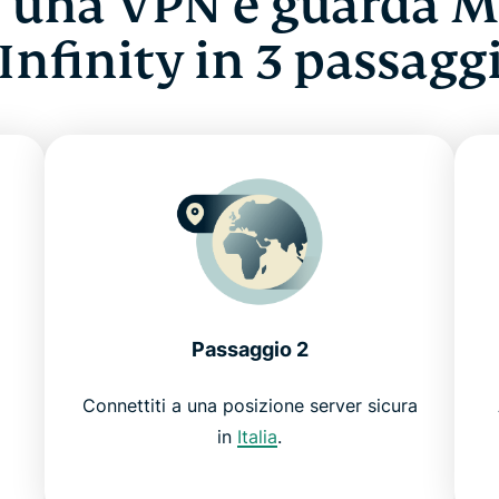
i una VPN e guarda M
Infinity in 3 passagg
Passaggio 2
Connettiti a una posizione server sicura
in
Italia
.