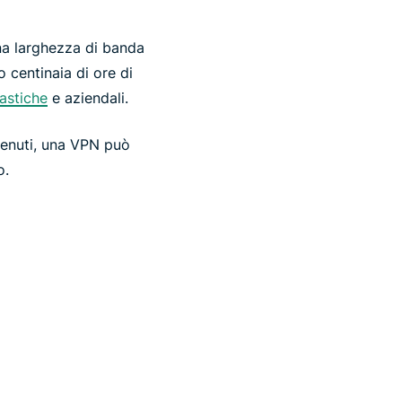
una larghezza di banda
o centinaia di ore di
astiche
e aziendali.
tenuti, una VPN può
o.