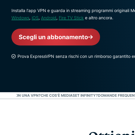
Installa l'app VPN e guarda in streaming programmi originali 
Windows
,
iOS
,
Android
,
Fire TV Stick
e altro ancora.
Scegli un abbonamento
Prova ExpressVPN senza rischi con un rimborso garantito en
 PLAY CON UNA VPN?
CHE COS'È MEDIASET INFINITY?
DOMANDE FREQUENTI