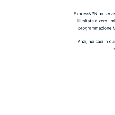
ExpressVPN ha server 
illimitata e zero li
programmazione Me
Anzi, nei casi in cu
e