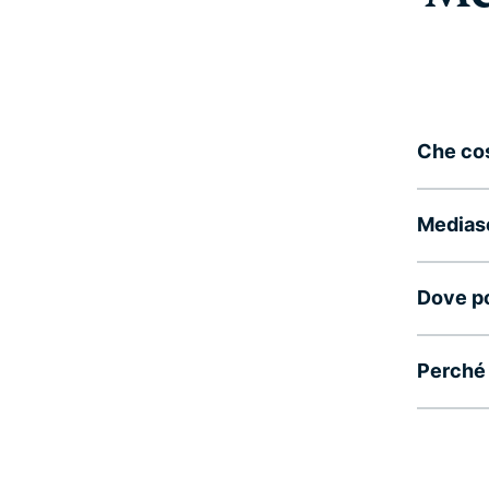
Che cos
Mediase
Dove p
Perché 