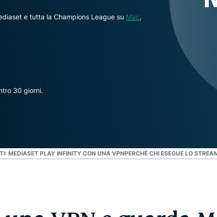
che mette al
altro.
primo posto la
Mediaset e tutta la Champions League su
Mac
,
privacy.
Identity
Defender
Una potente
serie di
strumenti per
tro 30 giorni.
la protezione
dell'identità,
il
monitoraggio
e la
rimozione dei
: MEDIASET PLAY INFINITY CON UNA VPN
PERCHÉ CHI ESEGUE LO STRE
dati