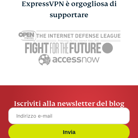
ExpressVPN è orgogliosa di
Il miglior blocco dei
supportare
Trova gli E
contenuti per Safari su
Videogioch
ExpressV
Mac e iOS
ExpressVPN
6 min
Iscriviti alla newsletter del blog
Invia