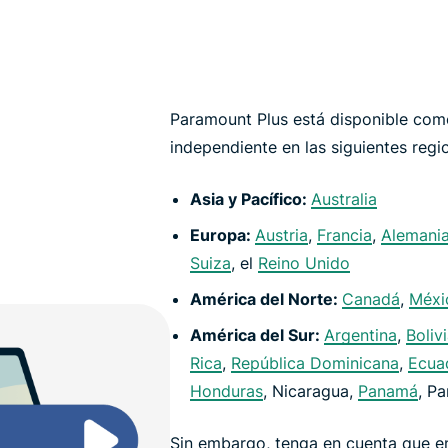
Paramount Plus está disponible como
independiente en las siguientes regi
Asia y Pacífico:
Australia
Europa:
Austria
,
Francia
,
Alemani
Suiza
, el
Reino Unido
América del Norte:
Canadá
,
Méxi
América del Sur:
Argentina
,
Boliv
Rica
,
República Dominicana
,
Ecua
Honduras
, Nicaragua,
Panamá
, P
Sin embargo, tenga en cuenta que en