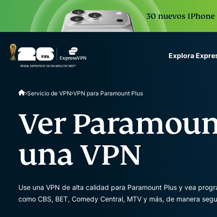
30 nuevos iPhone 1
Explora Expr
ExpressVPN for Teams
Servicio de VPN
VPN para Paramount Plus
VPN protection for grow
to deploy, simple to man
Ver Paramoun
scale.
una VPN
Use una VPN de alta calidad para Paramount Plus y vea progra
como CBS, BET, Comedy Central, MTV y más, de manera segura