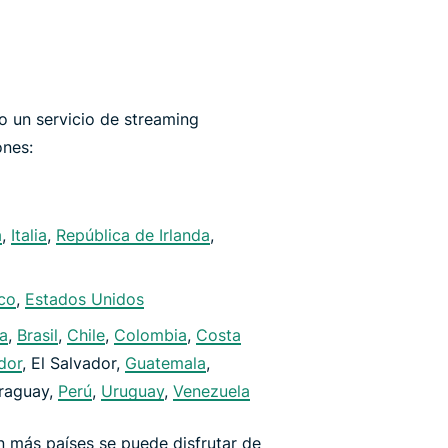
 un servicio de streaming
ones:
a
,
Italia
,
República de Irlanda
,
co
,
Estados Unidos
ia
,
Brasil
,
Chile
,
Colombia
,
Costa
dor
, El Salvador,
Guatemala
,
araguay,
Perú
,
Uruguay
,
Venezuela
 más países se puede disfrutar de