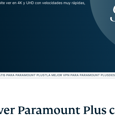
autenticación
confidencial
ite ver en 4K y UHD con velocidades muy rápidas,
multifactorial,
para una
etc.
inteligencia
centrada en
la privacidad.
Identity
Defender
Potente
conjunto de
herramientas
de
protección
de identidad,
ATIS PARA PARAMOUNT PLUS?
LA MEJOR VPN PARA PARAMOUNT PLUS
DES
supervisión y
eliminación
de datos.
ver Paramount Plus