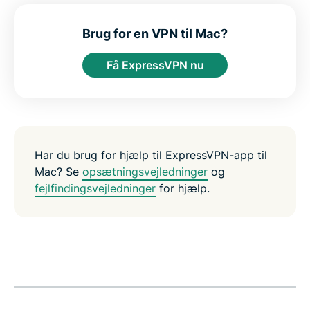
t
e
e
e
e
e
i
i
i
i
b
n
n
n
n
y
Brug for en VPN til Mac?
F
T
W
T
e
a
w
h
e
m
Få ExpressVPN nu
c
i
a
l
a
e
t
t
e
i
b
t
s
g
l
o
e
a
r
o
r
p
a
k
p
m
Har du brug for hjælp til ExpressVPN-app til
Mac? Se
opsætningsvejledninger
og
fejlfindingsvejledninger
for hjælp.