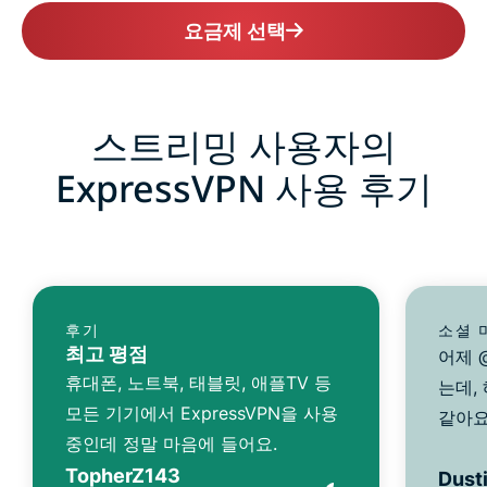
요금제 선택
스트리밍 사용자의
ExpressVPN 사용 후기
후기
소셜 
최고 평점
어제 @
휴대폰, 노트북, 태블릿, 애플TV 등
는데,
모든 기기에서 ExpressVPN을 사용
같아요
중인데 정말 마음에 들어요.
TopherZ143
Dusti