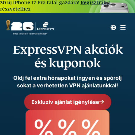
30 új iPhone 17 Pro talál gazdára!
Regisztrálj a
részvételhez
ExpressVPN akciók
és kuponok
Oldj fel extra hónapokat ingyen és spórolj
sokat a verhetetlen VPN ajánlatunkkal!
Exkluzív ajánlat igénylése