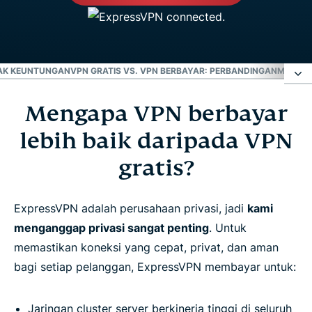
YAK KEUNTUNGAN
VPN GRATIS VS. VPN BERBAYAR: PERBANDINGAN
MASIH 
Mengapa VPN berbayar
Mengapa VPN berbayar lebih baik daripada VPN
gratis?
lebih baik daripada VPN
gratis?
4 risiko penyedia VPN ‘gratis’
ExpressVPN adalah perusahaan privasi, jadi
kami
VPN berbayar: Lebih banyak keuntungan
menganggap privasi sangat penting
. Untuk
memastikan koneksi yang cepat, privat, dan aman
VPN Gratis vs. VPN berbayar: Perbandingan
bagi setiap pelanggan, ExpressVPN membayar untuk:
Masih tidak yakin untuk membayar VPN?
Jaringan cluster server berkinerja tinggi di seluruh