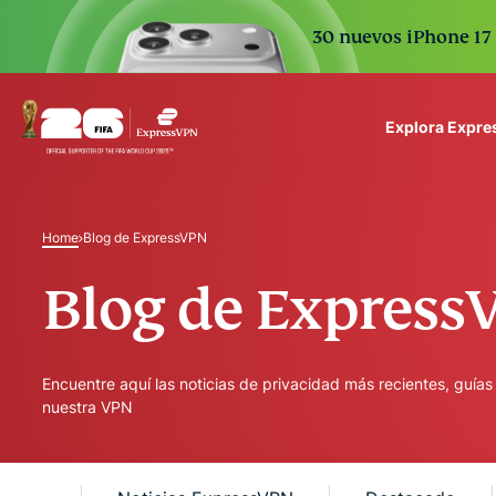
30 nuevos iPhone 17 
Explora Expr
ExpressVPN for Teams
VPN protection for grow
Home
Blog de ExpressVPN
to deploy, simple to man
scale.
Blog de Express
Encuentre aquí las noticias de privacidad más recientes, guía
nuestra VPN