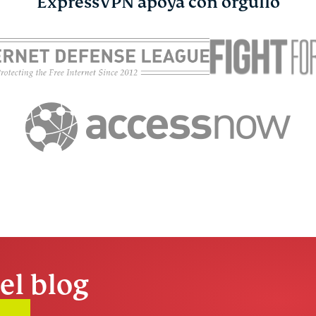
ExpressVPN apoya con orgullo
el blog