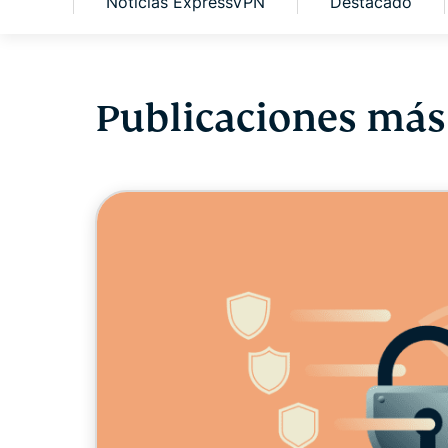
Teams
Noticias ExpressVPN
Destacado
Publicaciones más