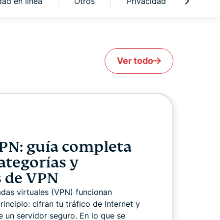
ad en línea
Otros
Privacidad
Noved
Ver todo
PN: guía completa
ategorías y
s de VPN
adas virtuales (VPN) funcionan
incipio: cifran tu tráfico de Internet y
e un servidor seguro. En lo que se