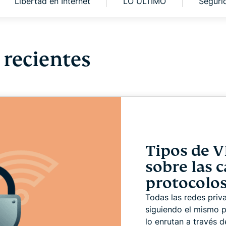
Libertad en Internet
LO ÚLTIMO
Segurid
autenticación
confidencial
multifactorial,
para una
etc.
inteligencia
centrada en
la privacidad.
 recientes
Identity
Defender
Potente
conjunto de
herramientas
de
protección
de identidad,
Tipos de V
supervisión y
eliminación
sobre las c
de datos.
protocolo
Todas las redes priv
siguiendo el mismo pr
lo enrutan a través d