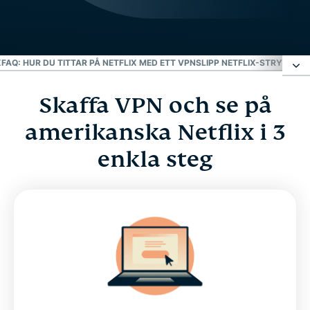
X
FAQ: HUR DU TITTAR PÅ NETFLIX MED ETT VPN
SLIPP NETFLIX-STRYPNIN
Skaffa VPN och se på
Skaffa VPN och se på amerikanska Netflix i 3
enkla steg
amerikanska Netflix i 3
enkla steg
Få de snabbaste hastigheterna när du streamar
Netflix
FAQ: Hur du tittar på Netflix med ett VPN
Slipp Netflix-strypning från din internetleverantör
Varför använda ExpressVPN?