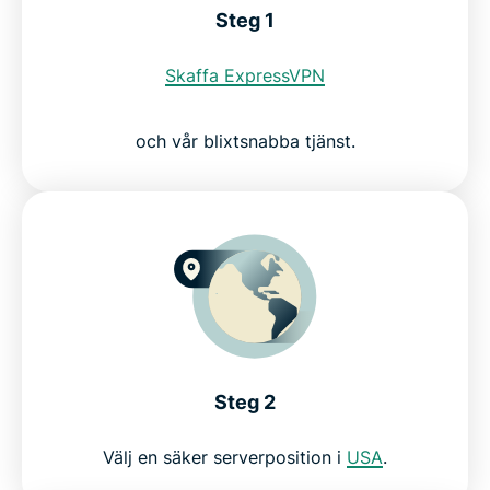
Steg 1
Titta på USA:s Netflix med ExpressVPN riskfritt
Skaffa ExpressVPN
och vår blixtsnabba tjänst.
Steg 2
Välj en säker serverposition i
USA
.