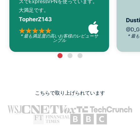
スでExpressVPNを使っています。
大満足です。
TopherZ143
Dusti
@D_G
* 最も満足度の高いお客様のレビューサ
* 最
ンプル
こちらで取り上げられています