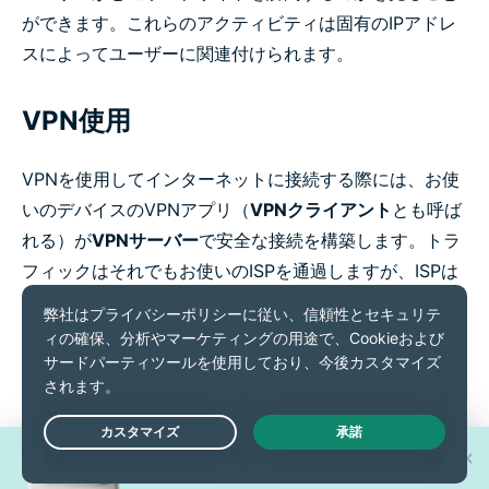
ができます。これらのアクティビティは固有のIPアドレ
スによってユーザーに関連付けられます。
VPN使用
VPNを使用してインターネットに接続する際には、お使
いのデバイスのVPNアプリ（
VPNクライアント
とも呼ば
れる）が
VPNサーバー
で安全な接続を構築します。トラ
フィックはそれでもお使いのISPを通過しますが、ISPは
最終目的地を読み込んだり見ることはできません。訪問
するウェブサイトはユーザーのオリジナルのIPアドレス
を見ることはできず、他の多数のユーザーが共有し、定
期的に変わるVPNサーバーのIPアドレスだけを見ること
になります。
新型iPhone 17 Proが
Live Chat
30名様に当たる！