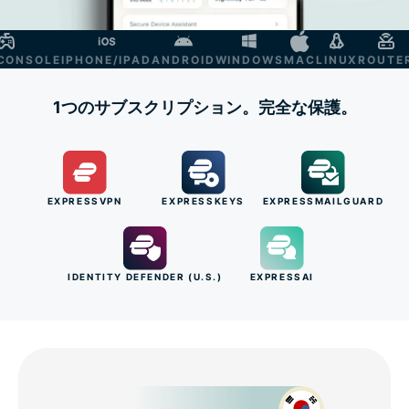
NSOLE
IPHONE/IPAD
ANDROID
WINDOWS
MAC
LINUX
ROUTER
S
1つのサブスクリプション。完全な保護。
EXPRESSVPN
EXPRESSKEYS
EXPRESSMAILGUARD
IDENTITY DEFENDER (U.S.)
EXPRESSAI