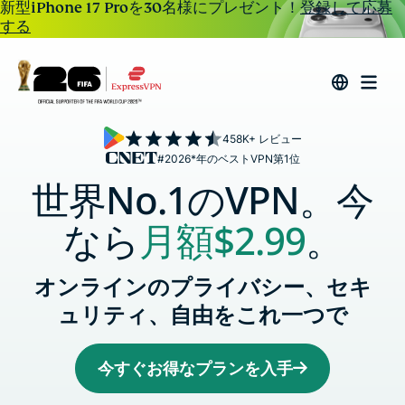
新型iPhone 17 Proを30名様にプレゼント！
登録して応募
する
458K+ レビュー
#2026*年のベストVPN第1位
世界No.1のVPN。今
なら
月額
$2.99
。
オンラインのプライバシー、セキ
ュリティ、自由をこれ一つで
今すぐお得なプランを入手