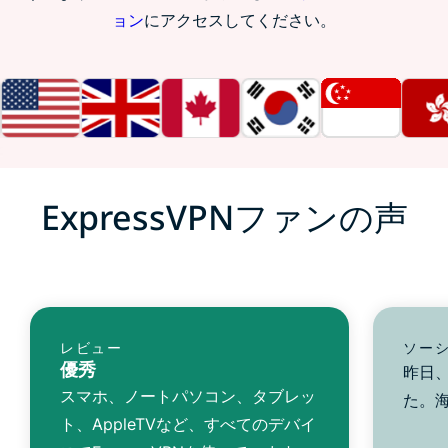
ョン
にアクセスしてください。
ExpressVPNファンの声
レビュー
ソー
優秀
昨日、
スマホ、ノートパソコン、タブレッ
た。
ト、AppleTVなど、すべてのデバイ