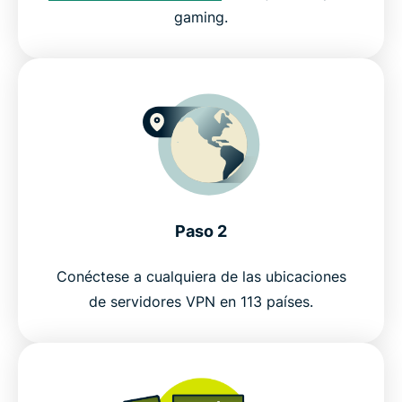
gaming.
Obtenga la mejor VPN para GTA V
Paso 2
Conéctese a cualquiera de las ubicaciones
de servidores VPN en 113 países.