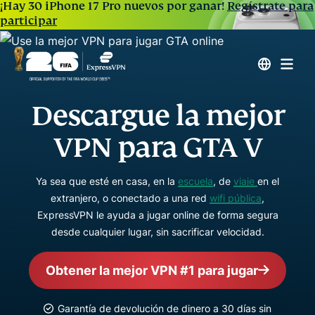
¡Hay 30 iPhone 17 Pro nuevos por ganar!
Regístrate para
participar
Descargue la mejor
VPN para GTA V
Ya sea que esté en casa, en la
escuela
, de
viaje
en el
extranjero, o conectado a una red
wifi pública
,
ExpressVPN le ayuda a jugar online de forma segura
desde cualquier lugar, sin sacrificar velocidad.
Obtener la mejor VPN #1 para jugar
Garantía de devolución de dinero a 30 días sin