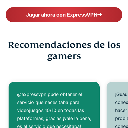
Jugar ahora con ExpressVPN
Recomendaciones de los
gamers
@expressvpn pude obtener el
¡Guau
servicio que necesitaba para
conex
videojuegos 10/10 en todas las
hacer
plataformas, gracias ¡vale la pena,
probl
es el servicio que necesitaba!
conex