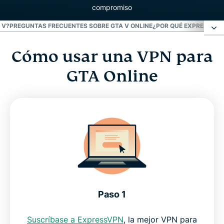
compromiso
 V?
PREGUNTAS FRECUENTES SOBRE GTA V ONLINE
¿POR QUÉ EXPRESSVPN
Cómo usar una VPN para
Cómo usar una VPN para GTA Online
GTA Online
¿Qué es GTA V online?
¿Cómo usar una VPN baja el ping en GTA V?
Preguntas frecuentes sobre GTA V online
¿Por qué ExpressVPN es la mejor para jugar?
Paso 1
Recomendaciones de los gamers
Suscríbase a ExpressVPN
, la mejor VPN para