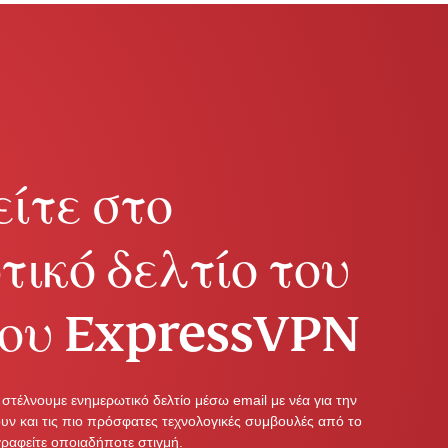
IM
antivirus,
firewall,
ς.
ει πρόσβαση στο ταχέως αναπτυσσόμενο πακέτο
system tools,
αι ασφαλείας που λειτουργούν άψογα μεταξύ
and more.
 την ψηφιακή σας ζωή.
ίτε στο
ικό δελτίο του
ίου ExpressVPN
στέλνουμε ενημερωτικό δελτίο μέσω email με νέα για την
ουν και τις πιο πρόσφατες τεχνολογικές συμβουλές από το
γραφείτε οποιαδήποτε στιγμή.