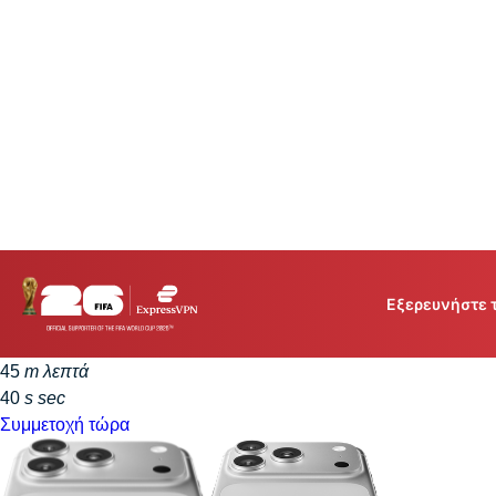
30 νέα iPhone 17 Pro. 30 ημέρες. Μία εγγραφή για συμ
30 ολοκαίνουργια iPhone 17 Pro περιμένουν να κερδηθ
Εξερευνήστε 
2
d
ημέρες
16
h
hours
ExpressVPN for Teams
45
m
λεπτά
VPN protection for growi
40
s
sec
to deploy, simple to manag
Συμμετοχή τώρα
scale.