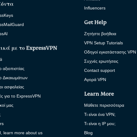
ϊόντα
Influencers
ssKeys
Get Help
ssMailGuard
ssAI
Ζητήστε βοήθεια
VPN Setup Tutorials
ικά με το ExpressVPN
Οδηγοί εγκατάστασης VPN
κά
Συχνές ερωτήσεις
ο αξιοπιστίας
Contact support
ο Δικαιωμάτων
Αγορά VPN
οι ασφαλείας
Learn More
κές για το ExpressVPN
ικοί μας
Μάθετε περισσότερα
ς
Τι είναι ένα VPN;
rs
Τι είναι η IP μου;
I, learn more about us
Blog