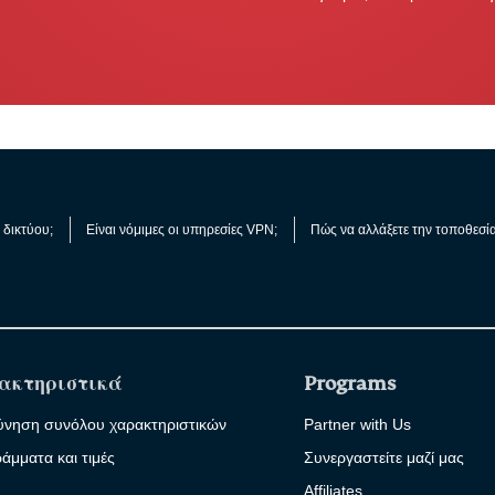
προστασίας
ταυτότητας,
παρακολούθησης
και αφαίρεσης
δεδομένων.
ς δικτύου;
Είναι νόμιμες οι υπηρεσίες VPN;
Πώς να αλλάξετε την τοποθεσί
ακτηριστικά
Programs
ύνηση συνόλου χαρακτηριστικών
Partner with Us
άμματα και τιμές
Συνεργαστείτε μαζί μας
Affiliates