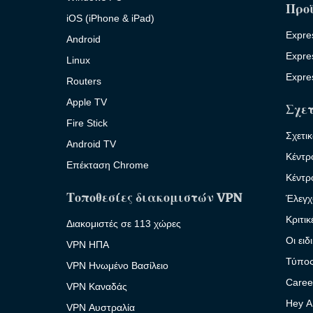
Προ
iOS (iPhone & iPad)
Expre
Android
Expre
Linux
Expre
Routers
Apple TV
Σχετ
Fire Stick
Σχετι
Android TV
Κέντρ
Επέκταση Chrome
Κέντρ
Τοποθεσίες διακομιστών VPN
Έλεγχ
Κριτι
Διακομιστές σε 113 χώρες
Οι ειδ
VPN ΗΠΑ
Τύπο
VPN Ηνωμένο Βασίλειο
Caree
VPN Καναδάς
Hey A
VPN Αυστραλία