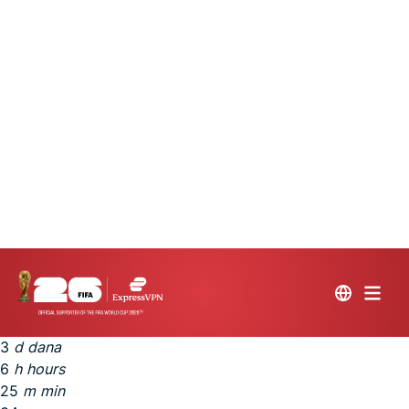
30 novih iPhone 17 Pro uređaja. 30 dana. Jedna prijava
za sudjelovanje. Sljedeće izvlačenje za:
Osvojite jedan od 30 novih iPhone 17 Pro uređaja!
Prijavite se za sudjelovanje
3
d
dana
6
h
hours
25
m
min