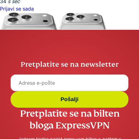
33
s
sec
Prijavi se sada
Pretplatite se na newsletter
Pošalji
Pretplatite se na bilten
bloga ExpressVPN
Jednom tjedno poslat ćemo vam bilten e-poštom s