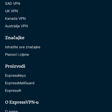
SAD VPN
UK VPN
Kanada VPN
Australija VPN
Značajke
Istražite sve značajke
Planovi i cijene
Proizvodi
ExpressKeys
ExpressMailGuard
ExpressAI
O ExpressVPN-u
O nama