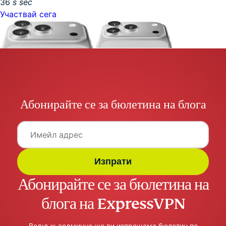
35
s
sec
Участвай сега
Абонирайте се за бюлетина на блога
Изпрати
Абонирайте се за бюлетина на
блога на ExpressVPN
Веднъж седмично ще ви изпращаме бюлетин по