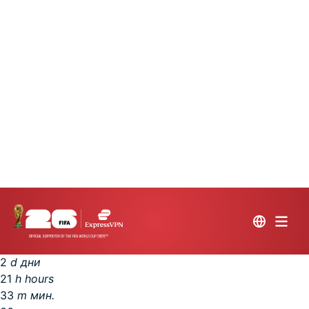
30 нови iPhone 17 Pro. 30 дни. Една регистрация за
участие. Следващ жребий след:
Спечели един от 30 чисто нови iPhone 17 Pro!
Регистрирай се за участие
2
d
дни
21
h
hours
33
m
мин.