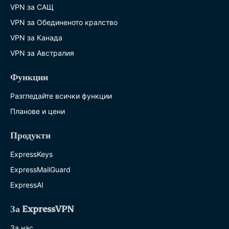
VPN за САЩ
VPN за Обединеното кралство
VPN за Канада
VPN за Австралия
Функции
Разгледайте всички функции
Планове и цени
Продукти
ExpressKeys
ExpressMailGuard
ExpressAI
За ExpressVPN
За нас