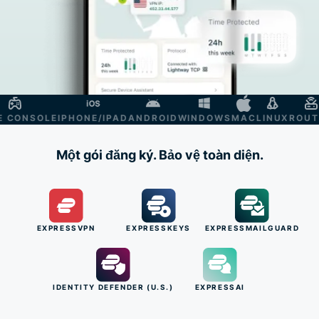
ONSOLE
IPHONE/IPAD
ANDROID
WINDOWS
MAC
LINUX
ROUTER
Một gói đăng ký. Bảo vệ toàn diện.
EXPRESSVPN
EXPRESSKEYS
EXPRESSMAILGUARD
IDENTITY DEFENDER (U.S.)
EXPRESSAI