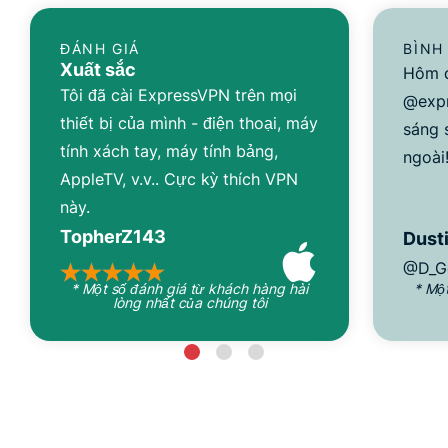
ĐÁNH GIÁ
BÌNH
Xuất sắc
Hôm q
Tôi đã cài ExpressVPN trên mọi
@expr
thiết bị của mình - điện thoại, máy
sáng 
tính xách tay, máy tính bảng,
ngoài
AppleTV, v.v.. Cực kỳ thích VPN
này.
TopherZ143
Dusti
@D_G
* Một số đánh giá từ khách hàng hài
* Mộ
lòng nhất của chúng tôi