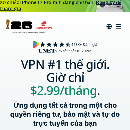
30 chiếc iPhone 17 Pro mới đang chờ bạn!
Đăng ký để
tham gia
458K+ Đánh giá
VPN tốt nhất #1 2026*
VPN #1 thế giới.
Giờ chỉ
$2.99
/tháng
.
Ứng dụng tất cả trong một cho
quyền riêng tư, bảo mật và tự do
trực tuyến của bạn