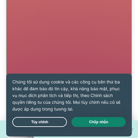
Cơ hội trúng 1 trong 30 chiếc
Live Chat
iPhone 17 Pro mới!