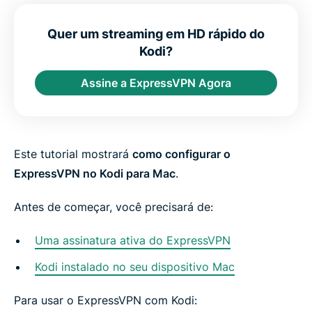
u
e
e
e
e
e
p
i
i
i
i
b
o
n
n
n
n
y
Quer um streaming em HD rápido do
r
F
T
W
T
e
t
Kodi?
a
w
h
e
m
e
c
i
a
l
a
e
t
t
e
i
Assine a ExpressVPN Agora
b
t
s
g
l
o
e
a
r
o
r
p
a
k
p
m
Este tutorial mostrará
como configurar o
ExpressVPN no Kodi para Mac
.
Antes de começar, você precisará de:
Uma assinatura ativa do ExpressVPN
Kodi instalado no seu dispositivo Mac
Para usar o ExpressVPN com Kodi: