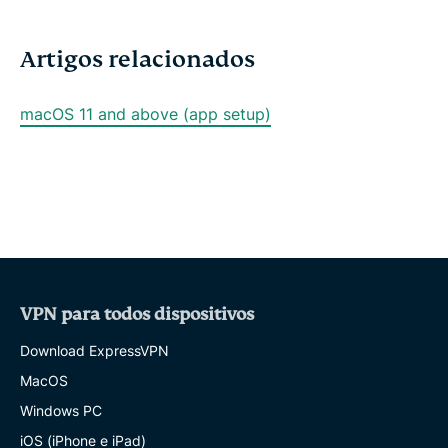
k
p
m
Artigos relacionados
macOS 11 and above (app setup)
VPN para todos dispositivos
Download ExpressVPN
MacOS
Windows PC
iOS (iPhone e iPad)