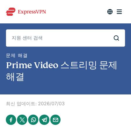
지
문제 해결
원
Prime Video 스트리밍 문제
센
터
검
해결
색
최신 업데이트:
2026/07/03
S
S
S
S
S
h
h
h
h
h
a
a
a
a
a
r
r
r
r
r