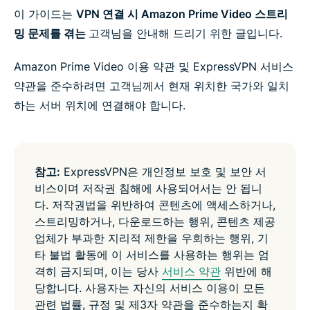
e
e
e
e
e
이 가이드는
VPN 연결 시 Amazon Prime Video 스트리
i
i
i
i
b
n
n
n
n
y
밍 문제를 겪는
고객님을 안내해 드리기 위한 글입니다.
F
T
W
T
e
a
w
h
e
m
c
i
a
l
a
Amazon Prime Video 이용 약관 및 ExpressVPN 서비스
e
t
t
e
i
약관을 준수하려면 고객님께서 현재 위치한 국가와 일치
b
t
s
g
l
o
e
a
r
하는 서버 위치에 연결해야 합니다.
o
r
p
a
k
p
m
참고:
ExpressVPN은 개인정보 보호 및 보안 서
비스이며 저작권 침해에 사용되어서는 안 됩니
다. 저작권법을 위반하여 콘텐츠에 액세스하거나,
스트리밍하거나, 다운로드하는 행위, 콘텐츠 제공
업체가 부과한 지리적 제한을 우회하는 행위, 기
타 불법 활동에 이 서비스를 사용하는 행위는 엄
격히 금지되며, 이는 당사
서비스 약관
위반에 해
당합니다. 사용자는 자신의 서비스 이용이 모든
관련 법률, 규정 및 제3자 약관을 준수하는지 확