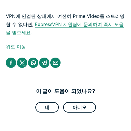
VPN에 연결된 상태에서 여전히 Prime Video를 스트리밍
할 수 없다면,
ExpressVPN 지원팀에 문의하여 즉시 도움
을 받으세요.
위로 이동
S
S
S
S
S
h
h
h
h
h
a
a
a
a
a
r
r
r
r
r
e
e
e
e
e
i
i
i
i
b
n
n
n
n
y
이 글이 도움이 되었나요?
F
T
W
T
e
a
w
h
e
m
c
i
a
l
a
e
t
t
e
i
네
아니오
b
t
s
g
l
o
e
a
r
o
r
p
a
k
p
m