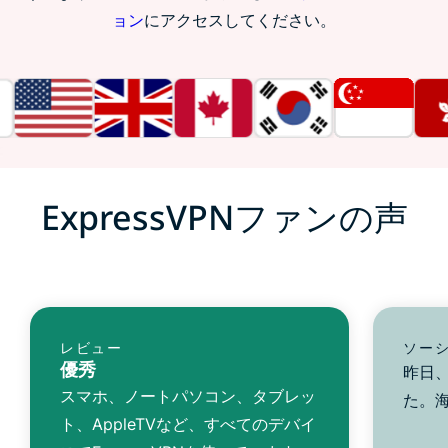
ョン
にアクセスしてください。
ExpressVPNファンの声
レビュー
ソー
優秀
昨日、
スマホ、ノートパソコン、タブレッ
た。
ト、AppleTVなど、すべてのデバイ