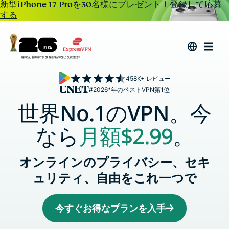
新型iPhone 17 Proを30名様にプレゼント！
登録して応募
する
458K+ レビュー
#2026*年のベストVPN第1位
世界No.1のVPN。今
なら
月額
$2.99
。
オンラインのプライバシー、セキ
ュリティ、自由をこれ一つで
今すぐお得なプランを入手