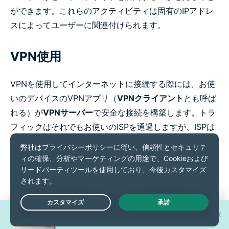
ができます。これらのアクティビティは固有のIPアドレ
スによってユーザーに関連付けられます。
VPN使用
VPNを使用してインターネットに接続する際には、お使
いのデバイスのVPNアプリ（
VPNクライアント
とも呼ば
れる）が
VPNサーバー
で安全な接続を構築します。トラ
フィックはそれでもお使いのISPを通過しますが、ISPは
最終目的地を読み込んだり見ることはできません。訪問
するウェブサイトはユーザーのオリジナルのIPアドレス
を見ることはできず、他の多数のユーザーが共有し、定
期的に変わるVPNサーバーのIPアドレスだけを見ること
になります。
新型iPhone 17 Proが
Live Chat
30名様に当たる！