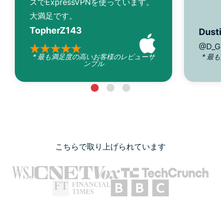
スでExpressVPNを使っています。
大満足です。
TopherZ143
Dusti
@D_G
* 最も満足度の高いお客様のレビューサ
* 最
ンプル
こちらで取り上げられています