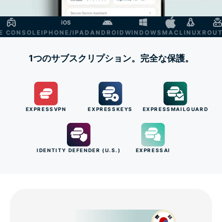
ONSOLE
IPHONE/IPAD
ANDROID
WINDOWS
MAC
LINUX
ROUTER
1つのサブスクリプション。完全な保護。
EXPRESSVPN
EXPRESSKEYS
EXPRESSMAILGUARD
IDENTITY DEFENDER (U.S.)
EXPRESSAI