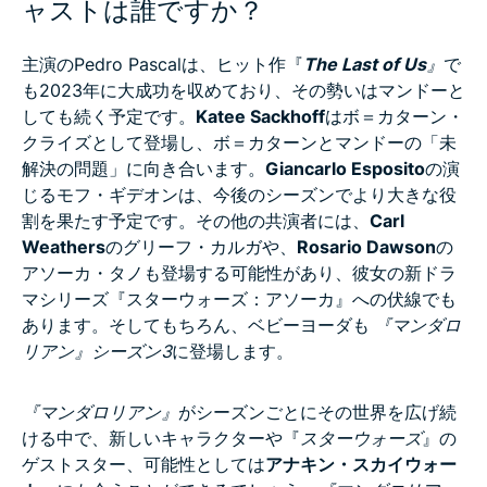
ャストは誰ですか？
主演のPedro Pascalは、ヒット作『
The Last of Us
』
で
も2023年に大成功を収めており、その勢いはマンドーと
しても続く予定です。
Katee Sackhoff
はボ＝カターン・
クライズとして登場し、ボ＝カターンとマンドーの「未
解決の問題」に向き合います。
Giancarlo Esposito
の演
じるモフ・ギデオンは、今後のシーズンでより大きな役
割を果たす予定です。その他の共演者には、
Carl
Weathers
のグリーフ・カルガや、
Rosario Dawson
の
アソーカ・タノも登場する可能性があり、彼女の新ドラ
マシリーズ『スターウォーズ：アソーカ』への伏線でも
あります。そしてもちろん、ベビーヨーダも
『マンダロ
リアン』シーズン3
に登場します。
『マンダロリアン』
がシーズンごとにその世界を広げ続
ける中で、新しいキャラクターや『
スターウォーズ
』の
ゲストスター、可能性としては
アナキン・スカイウォー