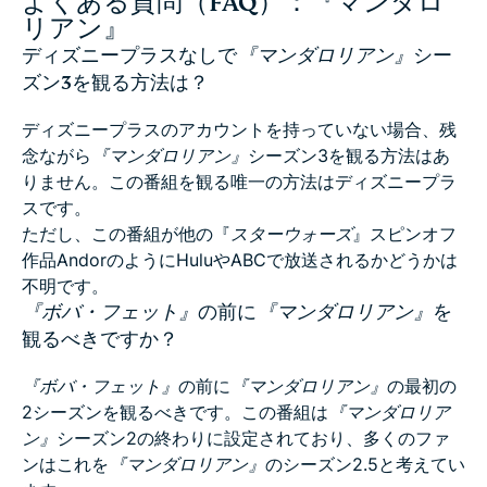
よくある質問（FAQ）：『マンダロ
リアン』
ディズニープラスなしで
『マンダロリアン』
シー
ズン3を観る方法は？
ディズニープラスのアカウントを持っていない場合、残
念ながら
『マンダロリアン』
シーズン3を観る方法はあ
りません。この番組を観る唯一の方法はディズニープラ
スです。
ただし、この番組が他の『
スターウォーズ
』スピンオフ
作品AndorのようにHuluやABCで放送されるかどうかは
不明です。
『ボバ・フェット』
の前に
『マンダロリアン』
を
観るべきですか？
『ボバ・フェット』
の前に
『マンダロリアン』
の最初の
2シーズンを観るべきです。この番組は
『マンダロリア
ン』
シーズン2の終わりに設定されており、多くのファ
ンはこれを
『マンダロリアン』
のシーズン2.5と考えてい