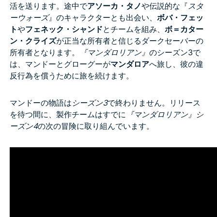
活を送ります。途中で
アソーカ・タノ
や伝説的な『
スタ
ーウォーズ
』のキャラクターとも出会い、
ボバ・フェッ
ト
や
フェネック・シャンド
とチームを組み、
ボ＝カター
ン・クライズ
が正当な所有者と信じるダークセーバーの
所有者となります。
『マンダロリアン』
のシーズン3で
は、マンドーとグローグーが
マンダロア
へ旅し、彼の違
反行為を償うために旅を続けます。
マンドーの物語は
シーズン3
で終わりません。リリース
を待つ間に、製作チームはすでに
『マンダロリアン』シ
ーズン4
の次の冒険に取り組んでいます。