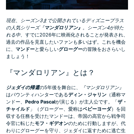
できますか？
現在、シーズン3まで公開されているディズニープラス
よくある質問（FAQ）：『マンダロリアン』
の人気シリーズ『
マンダロリアン』
。シーズン4が待た
れる中、
すでに2026年に映画化されることが発表され、
過去の作品を見直したいファンも多いはず。これを機会
に、
マンドー
と愛らしい
グローグー
の冒険をおさらいし
ましょう！
『マンダロリアン』とは？
ジェダイの帰還
の5年後を舞台に、
『マンダロリアン』
はバウンティハンターである
ディン・ジャリン
（通称マ
ンドー、
Pedro Pascal
が演じる）が主人公です。「
ザ・
チャイルド
」（グローグー、愛称は
ベビーヨーダ
）を回
収する任務を受けたマンドーは、帝国の高官から戦争司
令官に転じた
モフ・ギデオン
のために行動しますが、代
わりにグローグーを守り、ジェダイに返すために逃亡生