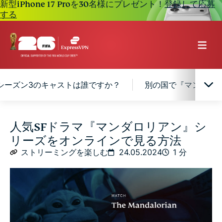
新型iPhone 17 Proを30名様にプレゼント！
登録して応募
する
シーズン3のキャストは誰ですか？
別の国で『マンダロリ
『マンダロリアン』とは？
人気SFドラマ『マンダロリアン』シ
リーズをオンラインで見る方法
『マンダロリアン』全シーズンを観る方法
ストリーミングを楽しむ
24.05.2024
1 分
『マンダロリアン』シーズン3のキャストは誰です
か？
別の国で『マンダロリアン』を見るためにVPNを使用