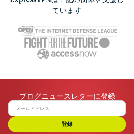
DHCPとDNSの違いと
ています
VPNプロ
は？それぞれの役割と仕
比較：速度
組みを解説
ィ・日常利
Akash Deep
1 分
はどれ？
Katarina G
ブログニュースレターに登録
登録