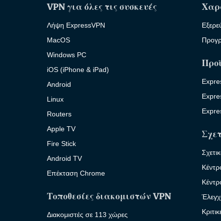
VPN για όλες τις συσκευές
Χαρ
Λήψη ExpressVPN
Εξερε
MacOS
Προγρ
Windows PC
Προ
iOS (iPhone & iPad)
Expre
Android
Expre
Linux
Expre
Routers
Apple TV
Σχετ
Fire Stick
Σχετι
Android TV
Κέντρ
Επέκταση Chrome
Κέντρ
Τοποθεσίες διακομιστών VPN
Έλεγχ
Κριτι
Διακομιστές σε 113 χώρες