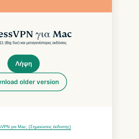
essVPN για Mac
1 (Big Sur) και μεταγενέστερες εκδόσεις
Λήψη
nload older version
sVPN για Mac; (Σημειώσεις έκδοσης)