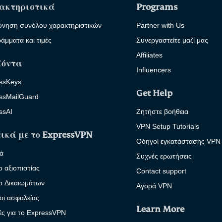
ακτηριστικά
Programs
ύνηση συνόλου χαρακτηριστικών
Partner with Us
άμματα και τιμές
Συνεργαστείτε μαζί μας
Affiliates
ϊόντα
Influencers
ssKeys
Get Help
ssMailGuard
ssAI
Ζητήστε βοήθεια
VPN Setup Tutorials
ικά με το ExpressVPN
Οδηγοί εγκατάστασης VPN
κά
Συχνές ερωτήσεις
ο αξιοπιστίας
Contact support
ο Δικαιωμάτων
Αγορά VPN
οι ασφαλείας
Learn More
κές για το ExpressVPN