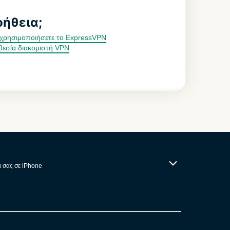
οήθεια;
να χρησιμοποιήσετε το ExpressVPN
θεσία διακομιστή VPN
α σας σε iPhone