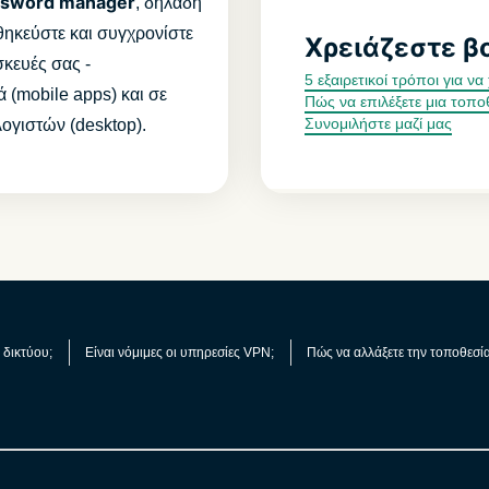
ssword manager
, δηλαδή
ηκεύστε και συγχρονίστε
Χρειάζεστε β
σκευές σας -
5 εξαιρετικοί τρόποι για 
 (mobile apps) και σε
Πώς να επιλέξετε μια τοπο
Συνομιλήστε μαζί μας
ογιστών (desktop).
ς δικτύου;
Είναι νόμιμες οι υπηρεσίες VPN;
Πώς να αλλάξετε την τοποθεσί