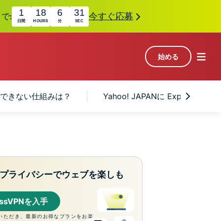
1
18
6
30
で:
今すぐ応募
日間
HOURS
分
SEC
始める
クセスできない仕組みは？
Yahoo! JAPANに Express
プライバシーでウェブを楽しも
essVPNを入手
いただき、最新のお得なプランをお楽