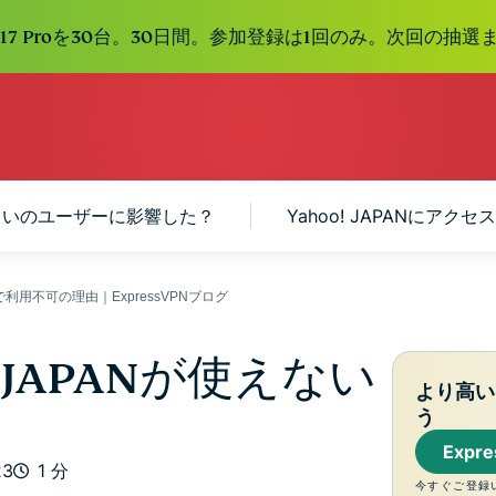
e 17 Proを30台。30日間。参加登録は1回のみ。次回の抽選ま
らいのユーザーに影響した？
Yahoo! JAPANにア
欧州で利用不可の理由｜ExpressVPNブログ
 JAPANが使えない
より高い
う
Expr
23
1 分
今すぐご登録