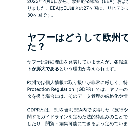
2022年4月6日から、欧州経済領域（EEA）および
りました。EEAはEU加盟の27ヶ国に、リヒテ
30ヶ国です。
ヤフーはどうして欧州
た？
ヤフーは詳細理由を発表していませんが、各報道
トが膨大である
という理由が考えられます。
欧州では個人情報の取り扱いが非常に厳しく、特に、20
Protection Regulation（GDPR）で
タを扱う場合には、そのデータ管理の厳格化や情
GDPRとは、EUを含むEEA内で取得した（旅
関するガイドラインを定めた法的枠組みのことで
したり、閲覧・編集可能にできるよう定めていま