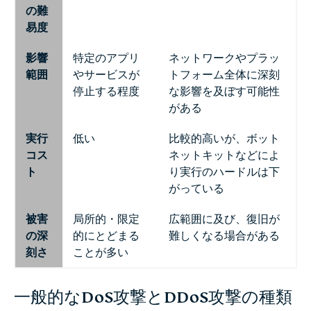
の難
易度
影響
特定のアプリ
ネットワークやプラッ
範囲
やサービスが
トフォーム全体に深刻
停止する程度
な影響を及ぼす可能性
がある
実行
低い
比較的高いが、ボット
コス
ネットキットなどによ
ト
り実行のハードルは下
がっている
被害
局所的・限定
広範囲に及び、復旧が
の深
的にとどまる
難しくなる場合がある
刻さ
ことが多い
一般的なDoS攻撃とDDoS攻撃の種類