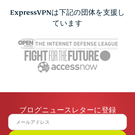
ExpressVPNは下記の団体を支援し
PayPalは安全？送金前
ています
MU-MIM
に知っておきたいこと
フォーマン
Jennifer Pelegrin
1 分
由を解説
Jennifer P
ブログニュースレターに登録