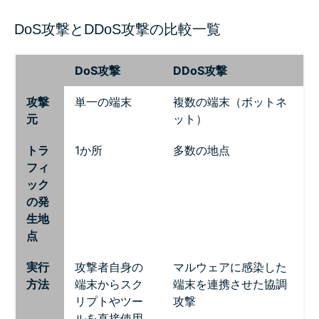
DoS攻撃とDDoS攻撃の比較一覧
DoS攻撃
DDoS攻撃
攻撃
単一の端末
複数の端末（ボットネ
元
ット）
トラ
1か所
多数の地点
フィ
ック
の発
生地
点
実行
攻撃者自身の
マルウェアに感染した
方法
端末からスク
端末を連携させた協調
リプトやツー
攻撃
ルを直接使用