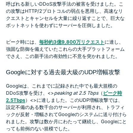
呼ばれる新しいDDoS攻撃手法の被害を受けました。こ
の攻撃はHTTP/2プロトコルの弱点を悪用し、高速なリ
クエストとキャンセルを大量に繰り返すことで、巨大な
ボットネットを使わずにサーバーを圧倒しました。
ピーク時には、
毎秒約3億9,800万リクエスト
に達し、
強固な防御を備えていたこれらの大手プラットフォーム
でさえ、この新手法の有効性に不意を突かれました。
Googleに対する過去最大級のUDP増幅攻撃
Googleは、これまでに記録された中でも最大規模の
DDoS攻撃を受け、<>
peaking at 2.5 Tbps
（
ピーク時
2.5Tbps
）<>に達しました。このUDP増幅攻撃では、
設定不備のある数千台のサーバーが利用され、トラフィ
ックが反射・増幅されてGoogleのシステムに送り付けら
れました。攻撃は数か月にわたって継続し、Googleにと
っても前例のない規模でした。