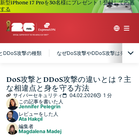
新型iPhone 17 Proを30名様にプレゼント！
登録して応募
する
とDDoS攻撃の種類
なぜDoS攻撃やDDoS攻撃は発生す
DoS攻撃とは？
DoS攻撃とDDoS攻撃の違いとは？主
な相違点と身を守る方法
DDoS攻撃とは？
サイバーセキュリティ
04.02.2026
1 分
この記事を書いた人
Jennifer Pelegrin
DoS攻撃とDDoS攻撃の違いとは？
レビューをした人
Ata Hakçıl
編集者
一般的なDoS攻撃とDDoS攻撃の種類
Magdalena Madej