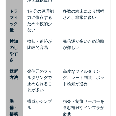
トラ
1台分の処理能
多数の端末により増幅
フィ
力に依存する
され、非常に多い
ック
ため比較的少
量
ない
検知
検知・追跡が
発信源が多いため追跡
のし
比較的容易
が難しい
やす
さ
遮断
発信元のフィ
高度なフィルタリン
方法
ルタリングで
グ、レート制限、ボッ
止められるこ
ト検知が必要
とが多い
準
構成がシンプ
指令・制御サーバーを
備・
ル
含む複雑なインフラが
構成
必要