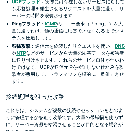
UDPフラッド
：
実際には存在しないサービスに対して
も応答処理を発生させるリクエストを大量に送り、サ
ーバーの時間を浪費させます。
Pingフラッド：
ICMP
のエコー要求（「ping」）を大
量に送り付け、他の通信に応答できなくなるまでシス
テムを圧迫します。
増幅攻撃：
送信元を偽装したリクエストを使い、
DNS
や
NTP
などのサービスから大量の応答データを被害者
に送り付けさせます。これらのサービス自体が弱いわ
けではなく、UDPが送信元IPを検証しない仕組みを攻
撃者が悪用して、トラフィックを標的に「反射」させ
ます。
接続処理を狙った攻撃
これらは、システムが複数の接続やセッションをどのよ
うに管理するかを狙う攻撃です。大量の帯域幅を使わず
に、サーバー資源を枯渇させることが目的となる場合が