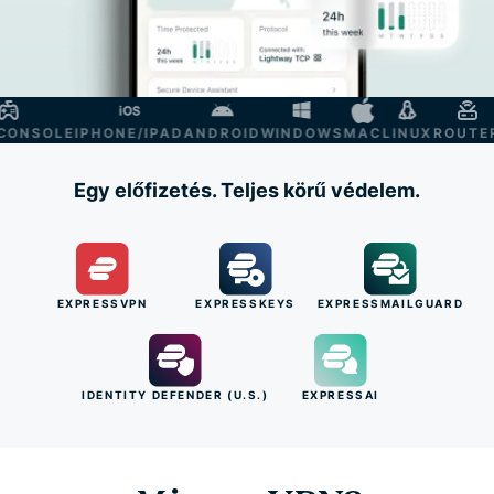
NSOLE
IPHONE/IPAD
ANDROID
WINDOWS
MAC
LINUX
ROUTER
S
Egy előfizetés. Teljes körű védelem.
EXPRESSVPN
EXPRESSKEYS
EXPRESSMAILGUARD
IDENTITY DEFENDER (U.S.)
EXPRESSAI