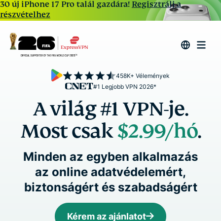
30 új iPhone 17 Pro talál gazdára!
Regisztrálj a
részvételhez
458K+ Vélemények
#1 Legjobb VPN 2026*
A világ #1 VPN-je.
Most csak
$2.99
/hó
.
Minden az egyben alkalmazás
az online adatvédelemért,
biztonságért és szabadságért
Kérem az ajánlatot