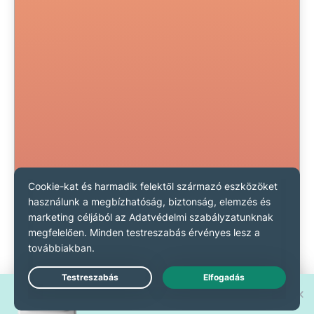
Nyerd meg a 30 új
Live Chat
iPhone 17 Pro egyikét!