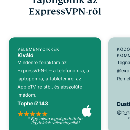
ExpressVPN-ről
VÉLEMÉNYCIKKEK
KÖZÖ
Kiváló
KOM
Mindenre felraktam az
Tegna
ExpressVPN-t – a telefonomra, a
@expr
laptopomra, a tabletemre, az
Remek
AppleTV-re stb., és abszolúte
imádom.
TopherZ143
Dusti
@D_G
* Egy minta legelégedettebb
*
ügyfeleink véleményeiből