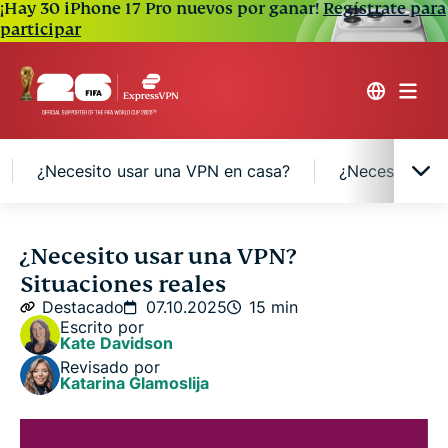
¡Hay 30 iPhone 17 Pro nuevos por ganar!
Regístrate para
participar
¿Necesito usar una VPN en casa?
¿Necesito usa
¿Qué es una VPN y para qué sirve?
¿Necesito usar una VPN?
Situaciones reales
¿Es necesario usar una VPN?
Destacado
07.10.2025
15 min
Escrito por
Kate Davidson
Razones por las que la gente utiliza una VPN
Revisado por
Katarina Glamoslija
¿Necesito usar una VPN en casa?