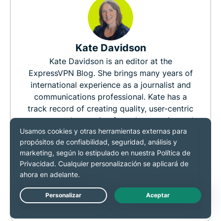
Kate Davidson
Kate Davidson is an editor at the
ExpressVPN Blog. She brings many years of
international experience as a journalist and
communications professional. Kate has a
track record of creating quality, user-centric
content and a passion for cybersecurity and
online privacy. She prides herself on making
complex technical topics come alive for all
kinds of readers. In her spare time, Kate
enjoys spending time with her family,
working on her crochet skills, and exploring
scenic walking trails with a good podcast at
hand.
Live Chat