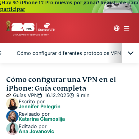
¡Hay 30 iPhone 17 Pro nuevos por ganar!
Regístrate para
participar
S
Cómo configurar diferentes protocolos VPN en el i
Cómo utilizar una VPN en el iPhone
Cómo configurar una VPN en el
iPhone: Guía completa
Elegir la mejor VPN para iPhone
Guías VPN
16.12.2025
9 min
Escrito por
Jennifer Pelegrin
VPN gratuitas vs. de pago en iOS
Revisado por
Katarina Glamoslija
Editado por
Cómo configurar diferentes protocolos VPN en el
Ana Jovanovic
iPhone