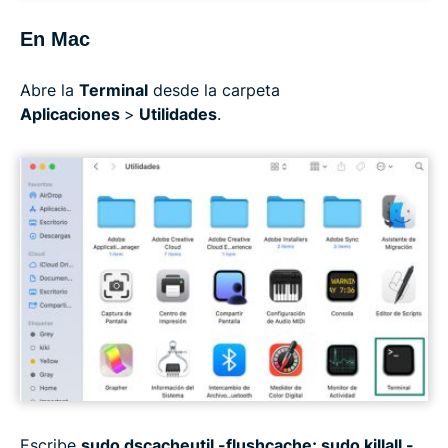
En Mac
Abre la
Terminal
desde la carpeta
Aplicaciones
>
Utilidades
.
Escribe
sudo dscacheutil -flushcache; sudo killall -