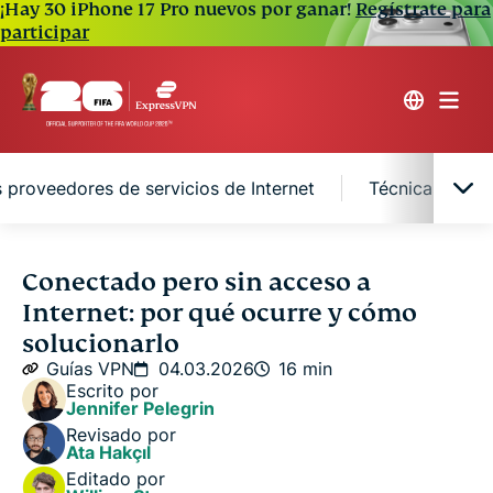
¡Hay 30 iPhone 17 Pro nuevos por ganar!
Regístrate para
participar
s proveedores de servicios de Internet
Técnicas avan
Entender el problema de "conectado pero sin
Conectado pero sin acceso a
acceso a Internet"
Internet: por qué ocurre y cómo
solucionarlo
Pasos para solucionar problemas de conectividad
Guías VPN
04.03.2026
16 min
a Internet
Escrito por
Jennifer Pelegrin
Revisado por
Comprender las interrupciones del servicio de los
Ata Hakçıl
proveedores de servicios de Internet
Editado por