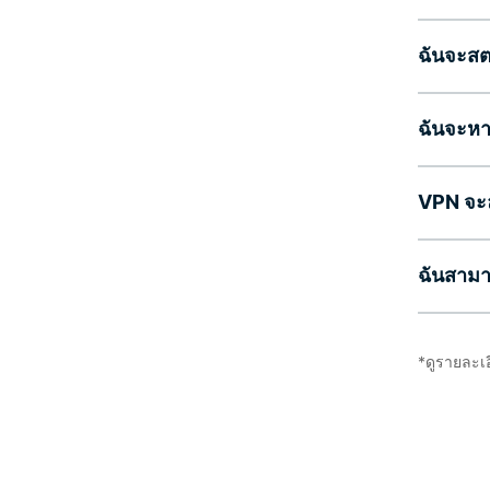
ฉันจะสต
ฉันจะหา
VPN จะล
ฉันสาม
*ดูรายละเ