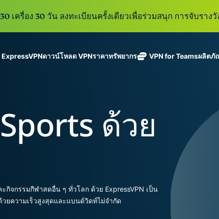
0 เครื่อง 30 วัน ลงทะเบียนครั้งเดียวเพื่อร่วมสนุก การจับรางวั
ู ExpressVPN
ดาวน์โหลด VPN
ราคา
ทรัพยากร
VPN for Teams
ผลิตภั
ExpressVPN
ExpressMailGuard
VPN ที่เร็วที่สุด
Get fast, secure
ในสาขา
บริการ email relay
นโยบายการไม่บันทึกข้อมูล
Windows
VPN คืออะไร?
ใหม่
ing teams. Easy
อุตสาหกรรม
แบบส่วนตัวสำหรับ
ใช้ได้บนหลายอุปกรณ์
MacOS
VPN สำหรับผู้ใช้ง
ใหม่
age, built to
Sports ด้วย
พร้อมเซิร์ฟเวอร์
ปกป้องกล่องข้อความ
เข้าถึงบริการออนไลน์อย่างปลอดภัย
Linux
วิธีใช้งาน VPN
ใหม่
holiday.
ที่ปลอดภัยใน
ขาเข้าและตัวตนของ
สำรวจดูคุณสมบัติทั้งหมด
อธิบายการเข้าร
เ
eSIM
ประเทศ 113
คุณ
eSIM ฟรีใ
ประเทศ
กว่า 150
ExpressAI
ประเทศ
การสมัครสมาชิกหนึ่งบัญ
AI สำหรับผู้
ExpressKeys
และความปลอดภัยที่มีการเ
บริโภคราย
ะกิจกรรมกีฬาสดอื่น ๆ ทั่วโลก ด้วย ExpressVPN เป็น
การจัดการรหัส
แรกที่ขับ
อย่างราบรื่นเพื่อยกระดับ
ด้วยความเร็วสูงสุดและแบนด์วิดท์ไม่จำกัด
ผ่านที่มีความ
เคลื่อนโดย
ปลอดภัย การ
confidential
ดูผลิตภัณฑ์ทั้งหมด