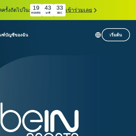
19
43
32
ลครั้งถัดไปใน:
เข้าร่วมเลย
HOURS
นาที
SEC
ณฑ์
บัญชีของฉัน
เริ่มต้น
เซิร์ฟเวอร์ใน 113 ประเทศ
Intego
านขั้นเริ่มต้น
VPN ความเร็วสูง
Award-
VPN สำหรับเล่นเกม
com
winning
หัสของ VPN
กี่ยวกับ ExpressVPN
macOS
น
antivirus,
firewall,
ชีจะมอบการเข้าถึงชุดเครื่องมือความเป็นส่วนตัว
system tools,
พิ่มขึ้นอย่างต่อเนื่องซึ่งสามารถใช้งานร่วมกันได้
and more.
ชีวิตดิจิทัลของคุณ