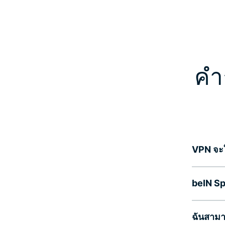
คำ
VPN จะใ
beIN Sp
ฉันสามา