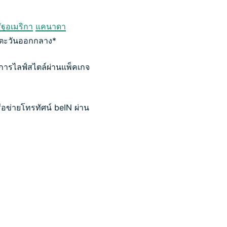
ัฐอเมริกา
แคนาดา
ะวันออกกลาง*
การไลฟ์สไตล์ผ่านแพ็คเกจ
ือข่ายโทรทัศน์ beIN ผ่าน