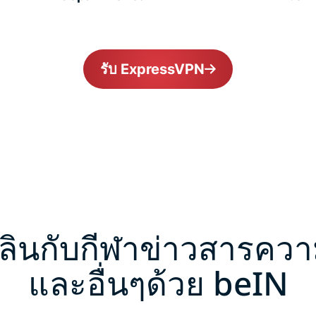
รับ ExpressVPN
ลินกับกีฬาข่าวสารควา
และอื่นๆด้วย beIN