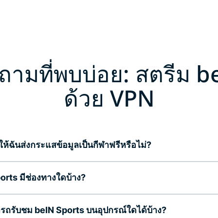
ถามที่พบบ่อย: สตรีม b
ด้วย VPN
ห้ฉันส่งกระแสข้อมูลเป็นกีฬาฟรีหรือไม่?
orts มีช่องทางใดบ้าง?
รถรับชม beIN Sports บนอุปกรณ์ใดได้บ้าง?