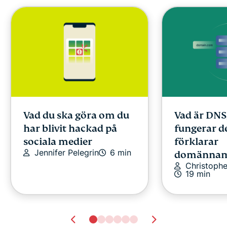
Vad du ska göra om du
Vad är DNS
har blivit hackad på
fungerar de
sociala medier
förklarar
Jennifer Pelegrin
6 min
domännam
Christoph
19 min