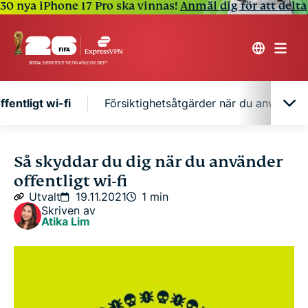
30 nya iPhone 17 Pro ska vinnas!
Anmäl dig för att delta
fentligt wi-fi
Försiktighetsåtgärder när du använder o
Säkerhetsrisker på offentligt wi-fi
Så skyddar du dig när du använder
offentligt wi-fi
Försiktighetsåtgärder när du använder offentligt
Utvalt
19.11.2021
1 min
wi-fi
Skriven av
Atika Lim