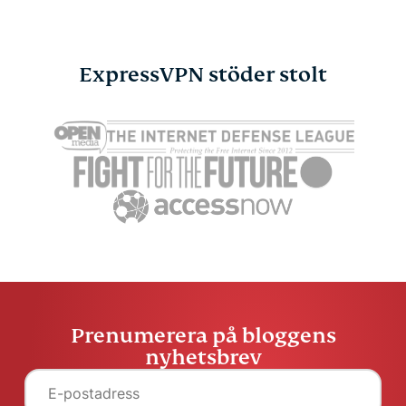
ExpressVPN stöder stolt
Infografik: Surfa tryggt
och privat på sociala
medier
Atika Lim
1 min
Prenumerera på bloggens
nyhetsbrev